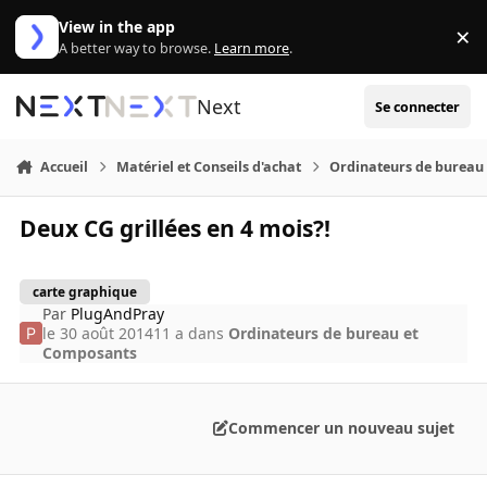
Aller au contenu
View in the app
×
Di
A better way to browse.
Learn more
.
Next
Se connecter
Accueil
Matériel et Conseils d'achat
Ordinateurs de bureau
Deux CG grillées en 4 mois?!
carte graphique
Par
PlugAndPray
le 30 août 2014
11 a
dans
Ordinateurs de bureau et
Composants
Commencer un nouveau sujet