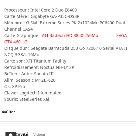
Processeur : Intel Core 2 Duo E8400
Carte Mère : Gigabyte GA-P35C-DS3R
Mémoire : G.Skill Extreme Series PK 2x1024Mo PC6400 Dual
Channel CAS4
Carte Graphique :
ATI Radeon HD 3850 256Mo EVGA
GTX 460 1G
Disque dur : Seagate Barracuda 250 Go 7200.10 Serial ATA II
NCQ 3GB/s 16Mo
Carte son: XFI Titanium Fatility
Refroidissement: Noctua NH-U12P
Boîtier : Antec Sonata III
Alim: Seasonic M12II-620
Os: XP Pro
Clavier Logitech Illuminated
Souris: SteelSeries Xai
Citer
Invité
Visiteur