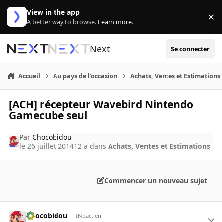
Aller au contenu
View in the app
×
Di
A better way to browse.
Learn more
.
Next
Se connecter
Accueil
Au pays de l'occasion
Achats, Ventes et Estimations
[ACH] récepteur Wavebird Nintendo
Gamecube seul
Par
Chocobidou
le 26 juillet 2014
12 a
dans
Achats, Ventes et Estimations
Commencer un nouveau sujet
Chocobidou
INpactien