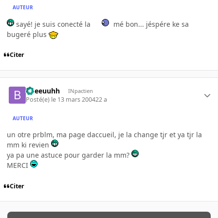
AUTEUR
sayé! je suis conecté la
mé bon... jéspére ke sa
bugeré plus
Citer
bbeeuuhh
INpactien
Posté(e)
le 13 mars 2004
22 a
AUTEUR
un otre prblm, ma page daccueil, je la change tjr et ya tjr la
mm ki revien
ya pa une astuce pour garder la mm?
MERCI
Citer