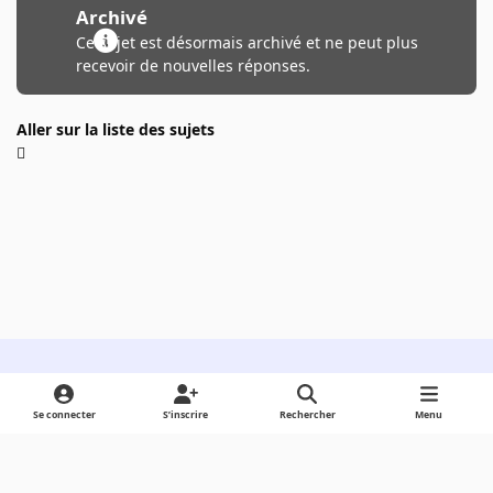
Archivé
Ce sujet est désormais archivé et ne peut plus
recevoir de nouvelles réponses.
Aller sur la liste des sujets
Light Mode
Dark Mode
System Preference
Se connecter
S’inscrire
Rechercher
Menu
Langue
Cookies
Powered by
Invision Community