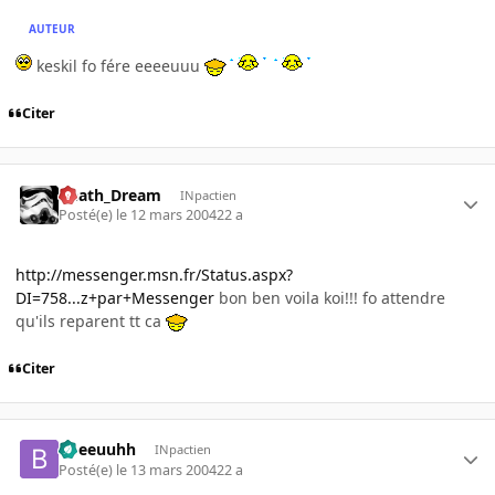
AUTEUR
keskil fo fére eeeeuuu
Citer
Death_Dream
INpactien
Posté(e)
le 12 mars 2004
22 a
http://messenger.msn.fr/Status.aspx?
DI=758...z+par+Messenger
bon ben voila koi!!! fo attendre
qu'ils reparent tt ca
Citer
bbeeuuhh
INpactien
Posté(e)
le 13 mars 2004
22 a