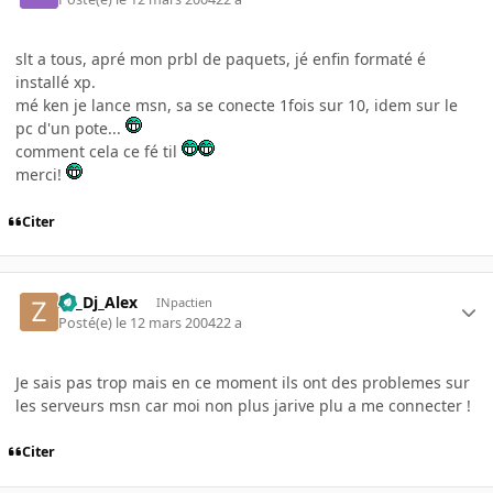
slt a tous, apré mon prbl de paquets, jé enfin formaté é
installé xp.
mé ken je lance msn, sa se conecte 1fois sur 10, idem sur le
pc d'un pote...
comment cela ce fé til
merci!
Citer
Ze_Dj_Alex
INpactien
Posté(e)
le 12 mars 2004
22 a
Je sais pas trop mais en ce moment ils ont des problemes sur
les serveurs msn car moi non plus jarive plu a me connecter !
Citer