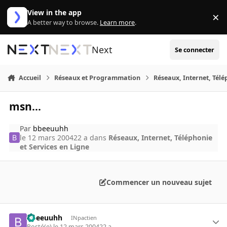
Aller au contenu
View in the app
×
Di
A better way to browse.
Learn more
.
Next
Se connecter
Accueil
Réseaux et Programmation
Réseaux, Internet, Télé
msn...
Par
bbeeuuhh
le 12 mars 2004
22 a
dans
Réseaux, Internet, Téléphonie
et Services en Ligne
Commencer un nouveau sujet
bbeeuuhh
INpactien
Posté(e)
le 12 mars 2004
22 a