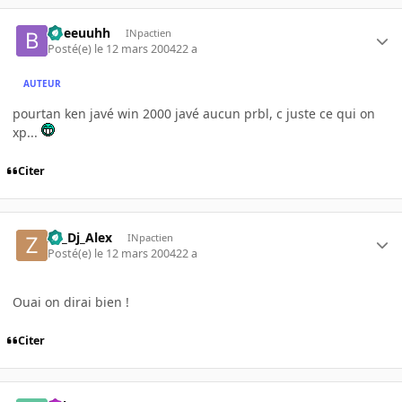
bbeeuuhh
INpactien
Posté(e)
le 12 mars 2004
22 a
AUTEUR
pourtan ken javé win 2000 javé aucun prbl, c juste ce qui on
xp...
Citer
Ze_Dj_Alex
INpactien
Posté(e)
le 12 mars 2004
22 a
Ouai on dirai bien !
Citer