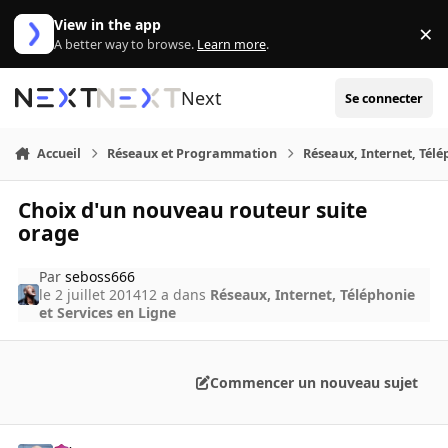
Aller au contenu
View in the app
×
Di
A better way to browse.
Learn more
.
Next
Se connecter
Accueil
Réseaux et Programmation
Réseaux, Internet, Télé
Choix d'un nouveau routeur suite
orage
Par
seboss666
le 2 juillet 2014
12 a
dans
Réseaux, Internet, Téléphonie
et Services en Ligne
Commencer un nouveau sujet