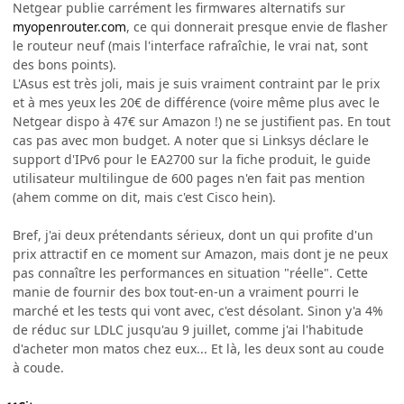
Netgear publie carrément les firmwares alternatifs sur
myopenrouter.com
, ce qui donnerait presque envie de flasher
le routeur neuf (mais l'interface rafraîchie, le vrai nat, sont
des bons points).
L'Asus est très joli, mais je suis vraiment contraint par le prix
et à mes yeux les 20€ de différence (voire même plus avec le
Netgear dispo à 47€ sur Amazon !) ne se justifient pas. En tout
cas pas avec mon budget. A noter que si Linksys déclare le
support d'IPv6 pour le EA2700 sur la fiche produit, le guide
utilisateur multilingue de 600 pages n'en fait pas mention
(ahem comme on dit, mais c'est Cisco hein).
Bref, j'ai deux prétendants sérieux, dont un qui profite d'un
prix attractif en ce moment sur Amazon, mais dont je ne peux
pas connaître les performances en situation "réelle". Cette
manie de fournir des box tout-en-un a vraiment pourri le
marché et les tests qui vont avec, c'est désolant. Sinon y'a 4%
de réduc sur LDLC jusqu'au 9 juillet, comme j'ai l'habitude
d'acheter mon matos chez eux... Et là, les deux sont au coude
à coude.