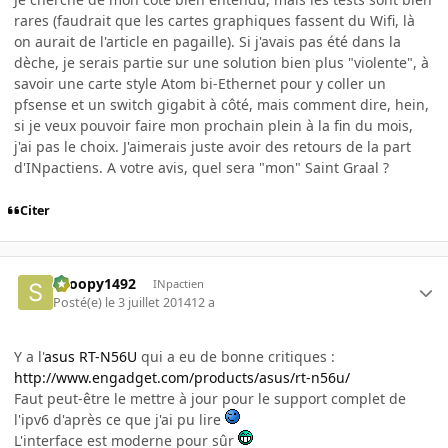
rares (faudrait que les cartes graphiques fassent du Wifi, là
on aurait de l'article en pagaille). Si j'avais pas été dans la
dèche, je serais partie sur une solution bien plus "violente", à
savoir une carte style Atom bi-Ethernet pour y coller un
pfsense et un switch gigabit à côté, mais comment dire, hein,
si je veux pouvoir faire mon prochain plein à la fin du mois,
j'ai pas le choix. J'aimerais juste avoir des retours de la part
d'INpactiens. A votre avis, quel sera "mon" Saint Graal ?
Citer
snoopy1492
INpactien
Posté(e)
le 3 juillet 2014
12 a
Y a l'
asus RT-N56U
qui a eu de bonne critiques :
http://www.engadget.com/products/asus/rt-n56u/
Faut peut-être le mettre à jour pour le support complet de
l'ipv6 d'après ce que j'ai pu lire
L'interface est moderne pour sûr