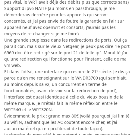
pas vital, le WRT avait déjà des débits plus que corrects sans)
Support d'ipv6 NATIF (au moins en passthrough, je me
démerderais derrière pour les appareils qui seront
concernés, et j'ai pas envie de foutre la garantie en l'air sur
appareil neuf avec openwrt et consorts, j'aurais pas les
moyens de re-changer si je me foire)
Une grande souplesse dans les redirections de ports. Oui ça
parait con, mais sur le vieux Netgear, je peux pas dire "le port
6969 doit être redirigé sur le port 21 de telle ip". Moralité j'ai
qu'une redirection qui fonctionne pour l'instant, celle de ma
vm web.
Et dans l'idéal, une interface qui respire le 21° siècle. Je dis ça
parce qu'en me renseignant sur le WNDR3700 (qui semblait,
au moins depuis sa v2, un concurrent en terme de
fonctionnalités, avant de voir sur la redirection de port),
l'interface est quasi identique à celle du vieux bousin de la
même marque. je m'étais fait la même réflexion entre le
WRT54G et le WRT320N.
Évidemment, le prix : grand max 80€ (voilà pourquoi j'ai limité
au wifi N, sachant que les AC coutent encore cher, et j'ai
aucun matériel qui en profiterait de toute façon).
Je cherche de mon côté bien entendu, mais les tests sont bien