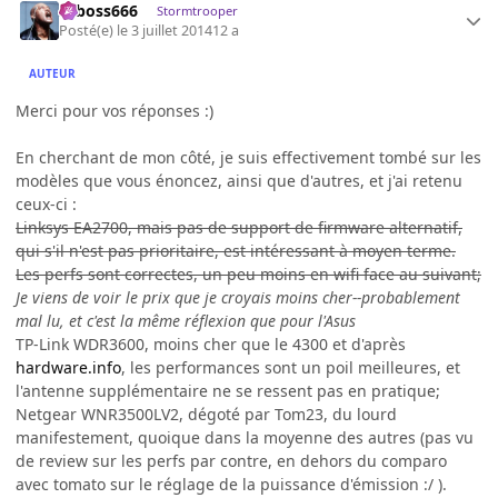
seboss666
Stormtrooper
Posté(e)
le 3 juillet 2014
12 a
AUTEUR
Merci pour vos réponses :)
En cherchant de mon côté, je suis effectivement tombé sur les
modèles que vous énoncez, ainsi que d'autres, et j'ai retenu
ceux-ci :
Linksys EA2700, mais pas de support de firmware alternatif,
qui s'il n'est pas prioritaire, est intéressant à moyen terme.
Les perfs sont correctes, un peu moins en wifi face au suivant;
Je viens de voir le prix que je croyais moins cher--probablement
mal lu, et c'est la même réflexion que pour l'Asus
TP-Link WDR3600, moins cher que le 4300 et d'après
hardware.info
, les performances sont un poil meilleures, et
l'antenne supplémentaire ne se ressent pas en pratique;
Netgear WNR3500LV2, dégoté par Tom23, du lourd
manifestement, quoique dans la moyenne des autres (pas vu
de review sur les perfs par contre, en dehors du comparo
avec tomato sur le réglage de la puissance d'émission :/ ).