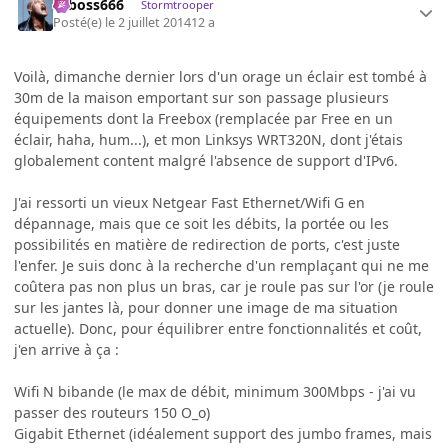
seboss666
Stormtrooper
Posté(e)
le 2 juillet 2014
12 a
Voilà, dimanche dernier lors d'un orage un éclair est tombé à
30m de la maison emportant sur son passage plusieurs
équipements dont la Freebox (remplacée par Free en un
éclair, haha, hum...), et mon Linksys WRT320N, dont j'étais
globalement content malgré l'absence de support d'IPv6.
J'ai ressorti un vieux Netgear Fast Ethernet/Wifi G en
dépannage, mais que ce soit les débits, la portée ou les
possibilités en matière de redirection de ports, c'est juste
l'enfer. Je suis donc à la recherche d'un remplaçant qui ne me
coûtera pas non plus un bras, car je roule pas sur l'or (je roule
sur les jantes là, pour donner une image de ma situation
actuelle). Donc, pour équilibrer entre fonctionnalités et coût,
j'en arrive à ça :
Wifi N bibande (le max de débit, minimum 300Mbps - j'ai vu
passer des routeurs 150 O_o)
Gigabit Ethernet (idéalement support des jumbo frames, mais