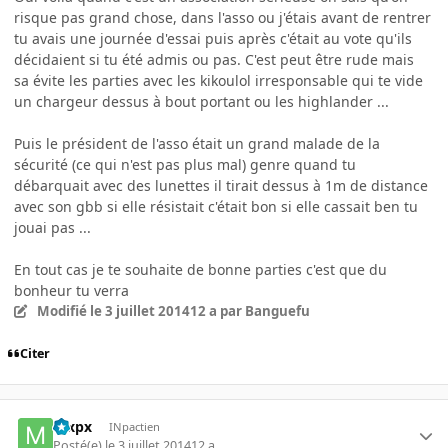
risque pas grand chose, dans l'asso ou j'étais avant de rentrer
tu avais une journée d'essai puis après c'était au vote qu'ils
décidaient si tu été admis ou pas. C'est peut être rude mais
sa évite les parties avec les kikoulol irresponsable qui te vide
un chargeur dessus à bout portant ou les highlander ...
Puis le président de l'asso était un grand malade de la
sécurité (ce qui n'est pas plus mal) genre quand tu
débarquait avec des lunettes il tirait dessus à 1m de distance
avec son gbb si elle résistait c'était bon si elle cassait ben tu
jouai pas ...
En tout cas je te souhaite de bonne parties c'est que du
bonheur tu verra
Modifié
le 3 juillet 2014
12 a
par Banguefu
Citer
mxpx
INpactien
Posté(e)
le 3 juillet 2014
12 a