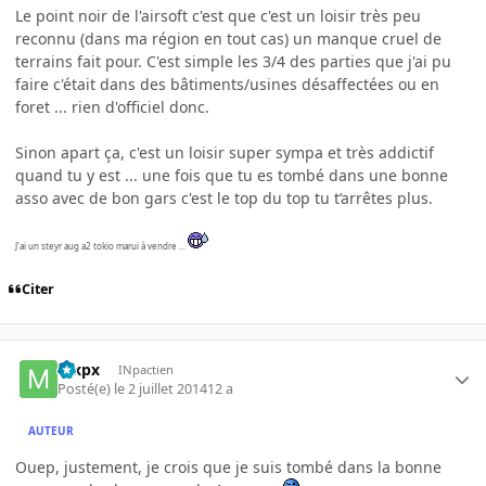
Le point noir de l'airsoft c'est que c'est un loisir très peu
reconnu (dans ma région en tout cas) un manque cruel de
terrains fait pour. C'est simple les 3/4 des parties que j'ai pu
faire c'était dans des bâtiments/usines désaffectées ou en
foret ... rien d'officiel donc.
Sinon apart ça, c'est un loisir super sympa et très addictif
quand tu y est ... une fois que tu es tombé dans une bonne
asso avec de bon gars c'est le top du top tu t’arrêtes plus.
J'ai un steyr aug a2 tokio marui à vendre ...
Citer
mxpx
INpactien
Posté(e)
le 2 juillet 2014
12 a
AUTEUR
Ouep, justement, je crois que je suis tombé dans la bonne