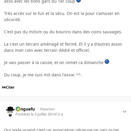
asso avec les bons gars du 1er coup
Très accès sur le fun et la sécu. On est la pour s'amuser en
sécurité.
C'est pas du milsim ou du bourins dans des coins sauvages.
La c'est un terrain aménagé et fermé. Et il y a d'autres assos
dans mon coin avec terrain dédié et officiel.
Je vais passer à la caisse, et on remet ca dimanche
.
Du coup, je me suis mit dans l'assoc ^^.
Citer
Banguefu
INpactien
Posté(e)
le 3 juillet 2014
12 a
Oui voila quand c'est un association sérieuse on sais qu'on