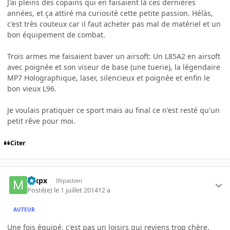
J'ai pleins des copains qui en faisaient là ces dernières
années, et ça attiré ma curiosité cette petite passion. Hélàs,
c'est très couteux car il faut acheter pas mal de matériel et un
bon équipement de combat.
Trois armes me faisaient baver un airsoft: Un L85A2 en airsoft
avec poignée et son viseur de base (une tuerie), la légendaire
MP7 Holographique, laser, silencieux et poignée et enfin le
bon vieux L96.
Je voulais pratiquer ce sport mais au final ce n'est resté qu'un
petit rêve pour moi.
Citer
mxpx
INpactien
Posté(e)
le 1 juillet 2014
12 a
AUTEUR
Une fois équipé, c'est pas un loisirs qui reviens trop chère.