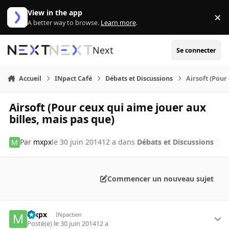
Aller au contenu
View in the app
×
Di
A better way to browse.
Learn more
.
Next
Se connecter
Accueil
INpact Café
Débats et Discussions
Airsoft (Pour
Airsoft (Pour ceux qui aime jouer aux
billes, mais pas que)
Par
mxpx
le 30 juin 2014
12 a
dans
Débats et Discussions
Commencer un nouveau sujet
mxpx
INpactien
Posté(e)
le 30 juin 2014
12 a