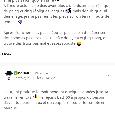
à ne plus savoir quoi en faire
A l'heure actuelle, je dois avoir plus d'une dizaine de réplique
de poing et cinq répliques longues
mais depuis que j'ai
déménagé, je n'ai pas remis les pieds sur un terrain faute de
temps
Après, franchement, pour débuter pas besoin de dépenser
des sommes pas possible. Du côté de Cyma et Jing Gong, on
trouve des trucs pas mal et assez robuste
Citer
Banguefu
INpactien
Posté(e)
le 2 juillet 2014
12 a
Salut, j'ai pratiqué l'airsoft pendant quelques années jusqu’à
travailler en 5x8
Je rejoins batt_60 à propos du besoin
d'avoir toujours mieux et du coup faire couler le compte en
banque...