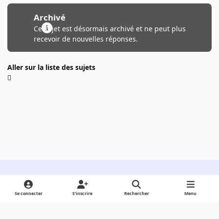
Archivé
Ce sujet est désormais archivé et ne peut plus
recevoir de nouvelles réponses.
Aller sur la liste des sujets
Light Mode
Dark Mode
System Preference
Se connecter
S’inscrire
Rechercher
Menu
Langue
Cookies