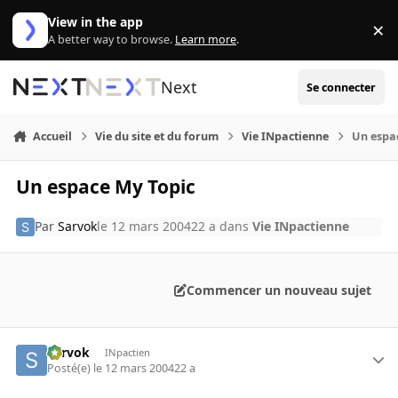
Aller au contenu
View in the app
×
Di
A better way to browse.
Learn more
.
Next
Se connecter
Accueil
Vie du site et du forum
Vie INpactienne
Un espa
Un espace My Topic
Par
Sarvok
le 12 mars 2004
22 a
dans
Vie INpactienne
Commencer un nouveau sujet
Sarvok
INpactien
Posté(e)
le 12 mars 2004
22 a