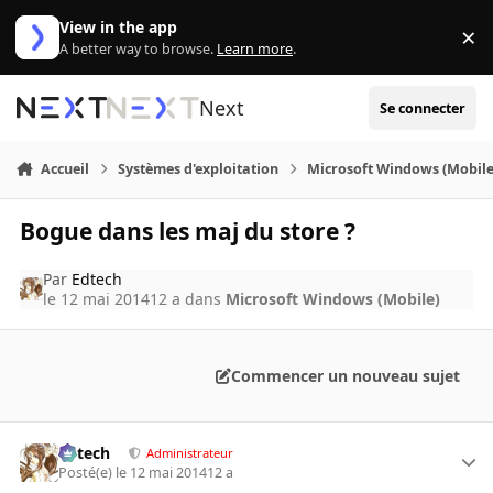
Aller au contenu
View in the app
×
Di
A better way to browse.
Learn more
.
Next
Se connecter
Accueil
Systèmes d'exploitation
Microsoft Windows (Mobile
Bogue dans les maj du store ?
Par
Edtech
le 12 mai 2014
12 a
dans
Microsoft Windows (Mobile)
Commencer un nouveau sujet
Edtech
Administrateur
Posté(e)
le 12 mai 2014
12 a