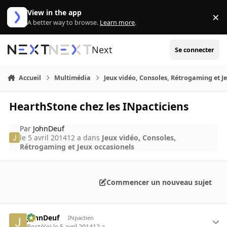
Aller au contenu
View in the app
×
Di
A better way to browse.
Learn more
.
Next
Se connecter
Accueil
Multimédia
Jeux vidéo, Consoles, Rétrogaming et J
HearthStone chez les INpacticiens
Par
JohnDeuf
le 5 avril 2014
12 a
dans
Jeux vidéo, Consoles,
Rétrogaming et Jeux occasionels
Commencer un nouveau sujet
JohnDeuf
INpactien
Posté(e)
le 5 avril 2014
12 a