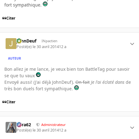
fort sympathique.
Citer
JohnDeuf
INpactien
Posté(e)
le 30 avril 2014
12 a
AUTEUR
Bon allez je me lance, je veux bien ton BattleTag pour savoir
se que tu vaux
Envoyé aussi! (J'ai déjà JohnDeuf).
On fait
Je l'ai éclaté dans
de
très bon duels fort sympathique.
Citer
Cara62
Administrateur
Posté(e)
le 30 avril 2014
12 a