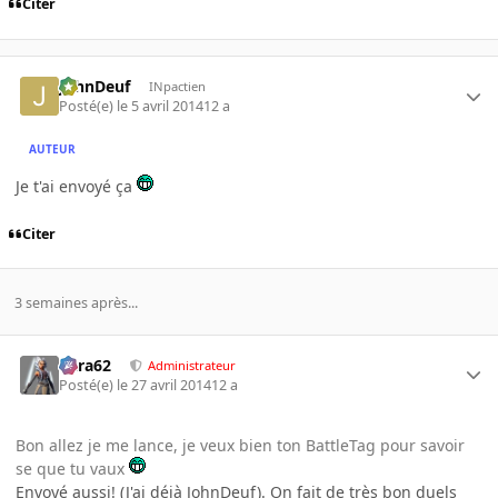
Citer
JohnDeuf
INpactien
Posté(e)
le 5 avril 2014
12 a
AUTEUR
Je t'ai envoyé ça
Citer
3 semaines après...
Cara62
Administrateur
Posté(e)
le 27 avril 2014
12 a
Bon allez je me lance, je veux bien ton BattleTag pour savoir
se que tu vaux
Envoyé aussi! (J'ai déjà JohnDeuf). On fait de très bon duels