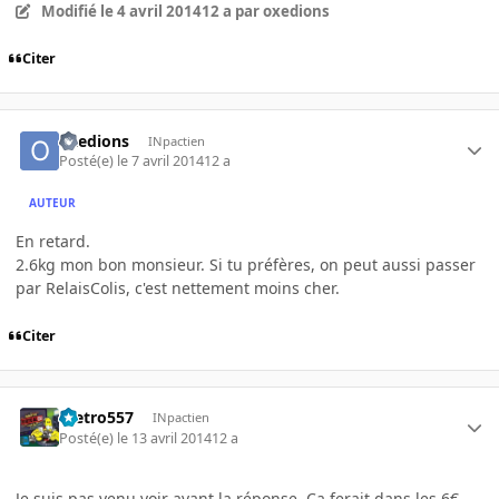
Modifié
le 4 avril 2014
12 a
par oxedions
Citer
oxedions
INpactien
Posté(e)
le 7 avril 2014
12 a
AUTEUR
En retard.
2.6kg mon bon monsieur. Si tu préfères, on peut aussi passer
par RelaisColis, c'est nettement moins cher.
Citer
metro557
INpactien
Posté(e)
le 13 avril 2014
12 a
Je suis pas venu voir avant la réponse. Ca ferait dans les 6€