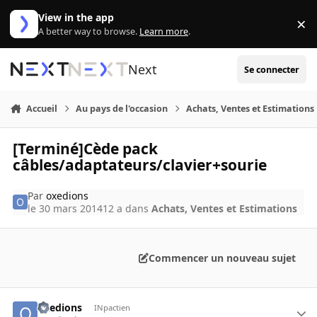
Aller au contenu
View in the app
×
Di
A better way to browse.
Learn more
.
Next
Se connecter
Accueil
Au pays de l'occasion
Achats, Ventes et Estimations
[Terminé]Cède pack
câbles/adaptateurs/clavier+sourie
Par
oxedions
le 30 mars 2014
12 a
dans
Achats, Ventes et Estimations
Commencer un nouveau sujet
oxedions
INpactien