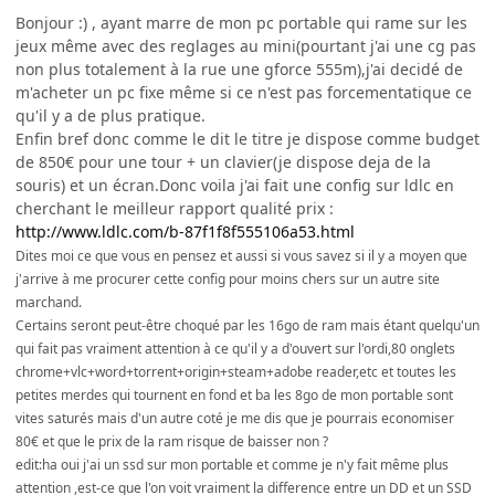
Bonjour :) , ayant marre de mon pc portable qui rame sur les
jeux même avec des reglages au mini(pourtant j'ai une cg pas
non plus totalement à la rue une gforce 555m),j'ai decidé de
m'acheter un pc fixe même si ce n'est pas forcementatique ce
qu'il y a de plus pratique.
Enfin bref donc comme le dit le titre je dispose comme budget
de 850€ pour une tour + un clavier(je dispose deja de la
souris) et un écran.Donc voila j'ai fait une config sur ldlc en
cherchant le meilleur rapport qualité prix :
http://www.ldlc.com/b-87f1f8f555106a53.html
Dites moi ce que vous en pensez et aussi si vous savez si il y a moyen que
j'arrive à me procurer cette config pour moins chers sur un autre site
marchand.
Certains seront peut-être choqué par les 16go de ram mais étant quelqu'un
qui fait pas vraiment attention à ce qu'il y a d'ouvert sur l'ordi,80 onglets
chrome+vlc+word+torrent+origin+steam+adobe reader,etc et toutes les
petites merdes qui tournent en fond et ba les 8go de mon portable sont
vites saturés mais d'un autre coté je me dis que je pourrais economiser
80€ et que le prix de la ram risque de baisser non ?
edit:ha oui j'ai un ssd sur mon portable et comme je n'y fait même plus
attention ,est-ce que l'on voit vraiment la difference entre un DD et un SSD