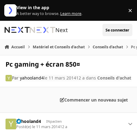
Aller au contenu
View in the app
×
Di
A better way to browse.
Learn more
.
Next
Se connecter
Accueil
Matériel et Conseils d'achat
Conseils d'achat
Pc
Pc gaming + écran 850¤
Par
yahooland4
le 11 mars 2014
12 a
dans
Conseils d'achat
Commencer un nouveau sujet
yahooland4
INpactien
Posté(e)
le 11 mars 2014
12 a