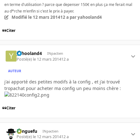
en terme d'utilisation ? parce que depenser 150€ en plus ça me ferait mal
au d*rche m'enfin si c'est le prix à payer.
Modifié
le 12 mars 2014
12 a
par yahooland4
Citer
yahooland4
INpactien
Posté(e)
le 12 mars 2014
12 a
AUTEUR
j'ai apporté des petites modifs à la config , et j'ai trouvé
tropachat pour acheter ma config un peu moins chère :
Citer
Banguefu
INpactien
Posté(e)
le 12 mars 2014
12 a