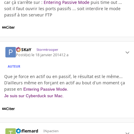
car çà s'arrête sur :
Entering
Passive
Mode
puis time out ...
soit il faut ouvrir les ports passifs ... soit interdire le mode
passif à ton serveur FTP
Citer
PoSKaY
Stormtrooper
Posté(e)
le 18 janvier 2014
12 a
AUTEUR
Que je force en actif ou en passif, le résultat est le même...
D'ailleurs même en forçant en actif au bout d'un moment ça
passe en
Entering
Passive
Mode.
Je suis sur Cyberduck sur Mac.
Citer
treflemard
INpactien