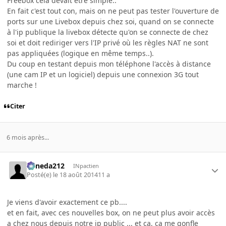
Freebox cela devait être simple..
En fait c'est tout con, mais on ne peut pas tester l'ouverture de
ports sur une Livebox depuis chez soi, quand on se connecte
à l'ip publique la livebox détecte qu'on se connecte de chez
soi et doit rediriger vers l'IP privé où les règles NAT ne sont
pas appliquées (logique en même temps..).
Du coup en testant depuis mon téléphone l'accès à distance
(une cam IP et un logiciel) depuis une connexion 3G tout
marche !
Citer
6 mois après...
keneda212
INpactien
Posté(e)
le 18 août 2014
11 a
Je viens d'avoir exactement ce pb....
et en fait, avec ces nouvelles box, on ne peut plus avoir accès
a chez nous depuis notre ip public ... et ca, ca me gonfle