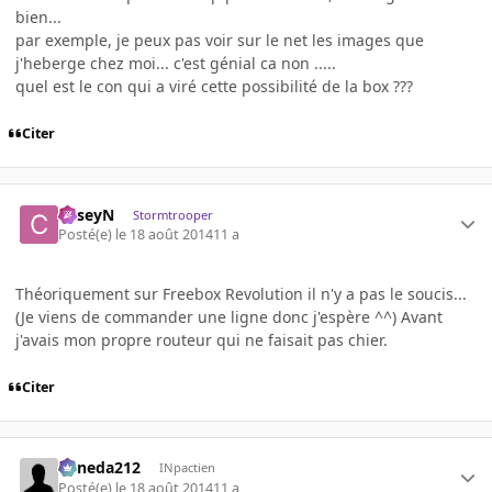
bien...
par exemple, je peux pas voir sur le net les images que
j'heberge chez moi... c'est génial ca non .....
quel est le con qui a viré cette possibilité de la box ???
Citer
CaseyN
Stormtrooper
Posté(e)
le 18 août 2014
11 a
Théoriquement sur Freebox Revolution il n'y a pas le soucis...
(Je viens de commander une ligne donc j'espère ^^) Avant
j'avais mon propre routeur qui ne faisait pas chier.
Citer
keneda212
INpactien
Posté(e)
le 18 août 2014
11 a