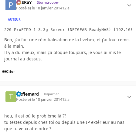
PoSKaY
Stormtrooper
Posté(e)
le 18 janvier 2014
12 a
AUTEUR
220 ProFTPD 1.3.3g Server (NETGEAR ReadyNAS) [192.168.
Bon, j'ai fait une réinitialisation de la livebox, et j'ai tout remis
à la main.
Il y a du mieux, mais ça bloque toujours, je vous ai mis le
journal au dessus.
Citer
treflemard
INpactien
Posté(e)
le 18 janvier 2014
12 a
heu, il est où le problème là ??
tu testes depuis chez toi ou depuis une IP extérieur au nas
que tu veux atteindre ?