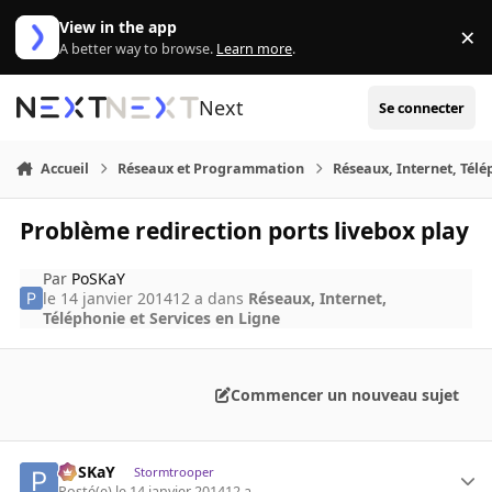
Aller au contenu
View in the app
×
Di
A better way to browse.
Learn more
.
Next
Se connecter
Accueil
Réseaux et Programmation
Réseaux, Internet, Télé
Problème redirection ports livebox play
Par
PoSKaY
le 14 janvier 2014
12 a
dans
Réseaux, Internet,
Téléphonie et Services en Ligne
Commencer un nouveau sujet
PoSKaY
Stormtrooper
Posté(e)
le 14 janvier 2014
12 a