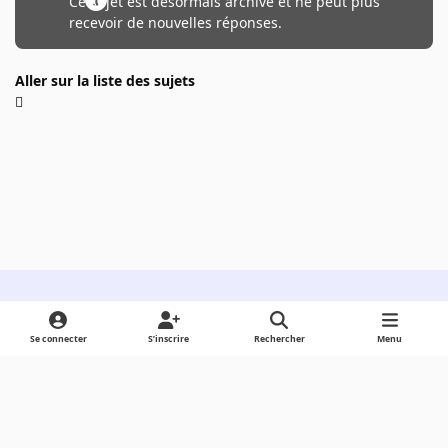
Ce sujet est désormais archivé et ne peut plus
recevoir de nouvelles réponses.
Aller sur la liste des sujets
Light Mode
Dark Mode
System Preference
Se connecter
S’inscrire
Rechercher
Menu
Langue
Cookies
Powered by
Invision Community