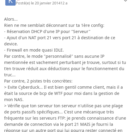
Posté(e)
le 20 janvier 2014
12 a
Alors...
Rien ne me semblait déconnant sur ta 1ère config:
- Réservation DHCP d'une IP pour "Serveur"
- Ajout d'un NAT port 21 vers port 21 à destination de ce
device.
- Firewall en mode quasi IDLE.
Par contre, le mode "personnalisé" sans aucune IP
mentionnée est vachement perturbant je trouve, surtout si tu
t'en trouve réduit aux déductions pour le fonctionnement du
truc...
Par contre, 2 pistes très concrètes:
> Evite Cyberduck... Il est bien gentil comme client, mais il a
était la source de bcp de WTF pour moi dans la gestion de
mon NAS.
> Vérifie que ton serveur ton serveur n'utilise pas une plage
de ports passifs spécifiques... C'est une mécanique très
fréquente sur les serveurs FTP: je prends connaissance d'une
demande de connection via le port 21 MAIS je fourni la
réponse sur un autre port qui lui pourra rester connecté en