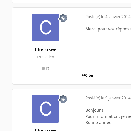
Posté(e)
le 4 janvier 2014
Merci pour vos réponse
Cherokee
INpactien
17
messages
Citer
Posté(e)
le 9 janvier 2014
Bonjour !
Pour information, je vi
Bonne année !
Cherokee