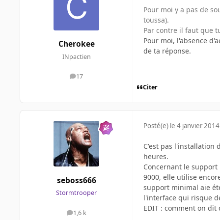
Pour moi y a pas de sou
toussa).
Par contre il faut que 
Pour moi, l'absence d'
Cherokee
de ta réponse.
INpactien
17
messages
Citer
Posté(e)
le 4 janvier 2014
C'est pas l'installatio
heures.
Concernant le support 
9000, elle utilise enco
seboss666
support minimal aie é
Stormtrooper
l'interface qui risque 
EDIT : comment on dit d
1,6 k
messages