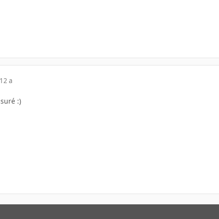
12 a
suré :)