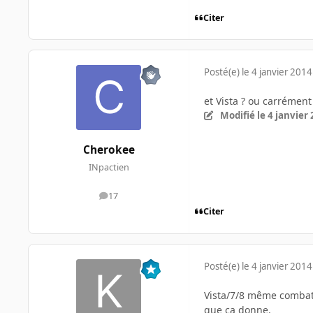
Citer
Posté(e)
le 4 janvier 2014
et Vista ? ou carrément 
Modifié
le 4 janvier
Cherokee
INpactien
17
messages
Citer
Posté(e)
le 4 janvier 2014
Vista/7/8 même combat, 
que ça donne.