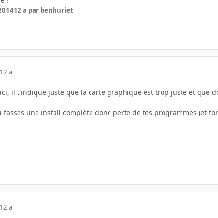
e !
 2014
12 a
par benhuriet
12 a
ci, il t'indique juste que la carte graphique est trop juste et que 
tu fasses une install complète donc perte de tes programmes (et fo
12 a