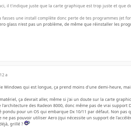
ci, il t'indique juste que la carte graphique est trop juste et que 
tu fasses une install complète donc perte de tes programmes (et fo
aero glass n'est pas un problème, de même que réinstaller les prog
12 a
n de Windows qui est longue, ça prend moins d'une demi-heure, mais l
matériel, ça devrait aller, même si j'ai un doute sur la carte gra
re l'architecture des Radeon 8000, donc même pas de vrai support D
té pondu pour un OS qui embarque Dx 10/11 par défaut. Non pas q
de ne pas pouvoir utiliser Aero (qui nécessite un support de l'accél
éjà, grillé ?