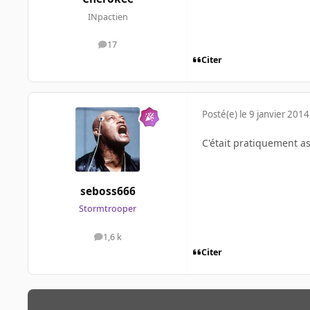
INpactien
17
messages
Citer
Posté(e)
le 9 janvier 2014
C'était pratiquement as
seboss666
Stormtrooper
1,6 k
messages
Citer