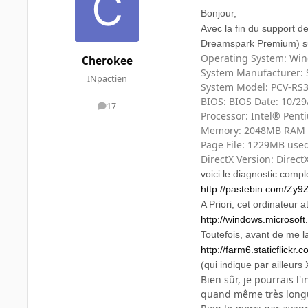
Bonjour,
Avec la fin du support d
Dreamspark Premium) sur
Operating System: Wind
Cherokee
System Manufacturer: 
INpactien
System Model: PCV-RS3
BIOS: BIOS Date: 10/29/
17
messages
Processor: Intel® Pen
Memory: 2048MB RAM
Page File: 1229MB use
DirectX Version: Direct
voici le diagnostic compl
http://pastebin.com/Zy
A Priori, cet ordinateur 
http://windows.microsof
Toutefois, avant de me la
http://farm6.staticflic
(qui indique par ailleur
Bien sûr, je pourrais l'
quand même très long