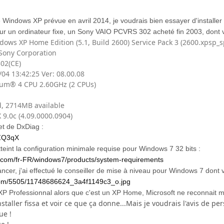
e Windows XP prévue en avril 2014, je voudrais bien essayer d'installe
 un ordinateur fixe, un Sony VAIO PCVRS 302 acheté fin 2003, dont vo
ows XP Home Edition (5.1, Build 2600) Service Pack 3 (2600.xpsp_
Sony Corporation
02(CE)
04 13:42:25 Ver: 08.00.08
tium® 4 CPU 2.60GHz (2 CPUs)
d, 2714MB available
X 9.0c (4.09.0000.0904)
et de DxDiag :
9ZQ3qX
atteint la configuration minimale requise pour Windows 7 32 bits :
t.com/fr-FR/windows7/products/system-requirements
ncer, j'ai effectué le conseiller de mise à niveau pour Windows 7 dont vo
kr.com/5505/11748686624_3a4f1149c3_o.jpg
s XP Professionnal alors que c'est un XP Home, Microsoft ne reconnait m
installer fissa et voir ce que ça donne...Mais je voudrais l'avis de 
ue !