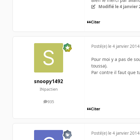
Bien le merci par avanc
Modifié
le 4 janvier
Citer
Posté(e)
le 4 janvier 2014
Pour moi y a pas de sou
toussa).
Par contre il faut que 
snoopy1492
INpactien
935
messages
Citer
Posté(e)
le 4 janvier 2014