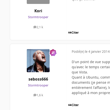
Kori
Stormtrooper
2,1 k
messages
Citer
Posté(e)
le 4 janvier 2014
D'un point de vue suppo
qu'avec le temps certai
que Vista.
Quant à Ubuntu, comment
seboss666
documents (je pense ma
Stormtrooper
entièrement l'affaire), 
appliqué à mon propre 
1,6 k
messages
Citer