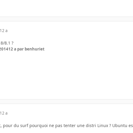
12 a
8/8.1 ?
 2014
12 a
par benhuriet
12 a
pour du surf pourquoi ne pas tenter une distri Linux ? Ubuntu est 