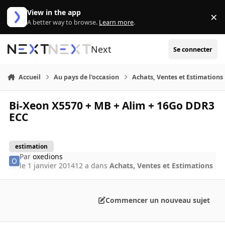
Aller au contenu
View in the app
×
Di
A better way to browse.
Learn more
.
Next
Se connecter
Accueil
Au pays de l'occasion
Achats, Ventes et Estimations
Bi-Xeon X5570 + MB + Alim + 16Go DDR3
ECC
estimation
Par
oxedions
le 1 janvier 2014
12 a
dans
Achats, Ventes et Estimations
Commencer un nouveau sujet