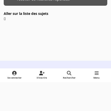
Aller sur la liste des sujets
Light Mode
Dark Mode
System Preference
Se connecter
S’inscrire
Rechercher
Menu
Langue
Cookies
Powered by
Invision Community