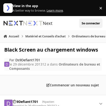
Aller au contenu
View in the app
×
Di
A better way to browse.
Learn more
.
Next
Se connecter
Accueil
Matériel et Conseils d'achat
Ordinateurs de bureau
Black Screen au chargement windows
Par
Ds9Defiant1701
le 29 décembre 2013
12 a
dans
Ordinateurs de bureau et
Composants
Commencer un nouveau sujet
Ds9Defiant1701
INpactien
Posté(e)
le 29 décembre 2013
12 a