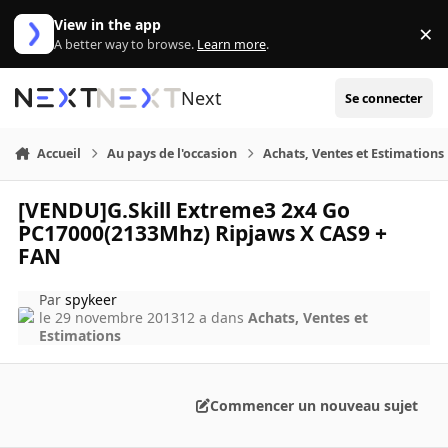
Aller au contenu
View in the app
×
Di
A better way to browse.
Learn more
.
Next
Se connecter
Accueil
Au pays de l'occasion
Achats, Ventes et Estimations
[VENDU]G.Skill Extreme3 2x4 Go
PC17000(2133Mhz) Ripjaws X CAS9 +
FAN
Par
spykeer
le 29 novembre 2013
12 a
dans
Achats, Ventes et
Estimations
Commencer un nouveau sujet