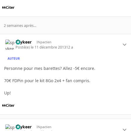
Citer
2 semaines après...
spykeer
INpactien
Posté(e)
le 11 décembre 2013
12 a
AUTEUR
Personne pour mes barettes? Allez -5€ encore.
70€ FDPin pour le kit 8Go 2x4 + fan compris.
Up!
Citer
spykeer
INpactien