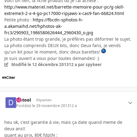
Voici un lien, la fiche produit ou je l'ai acheté :
http://www.materiel.net/barrette-memoire-pour-pc/g-skill-
extreme3-2-x-4-go-pc17000-ripjaws-x-cas9-fan-66824.html
Petite photo :
https://fbcdn-sphotos-h-
a.akamaihd.net/hphotos-ak-
frc3/290903_1986580626444_2960430_o.jpg
La photo étant trop grande, je préfères pas déformer le sujet.
La photo comprends DEUX kits, donc Deux fans, je vends
qu'un kit pour le moment, donc deux barettes!
Je suis ouvert a vous pour toutes demandes! :)
Modifié
le 12 décembre 2013
12 a
par spykeer
Citer
djstool
INpactien
Posté(e)
le 29 novembre 2013
12 a
heu ok, c'est garantie à vie, mais ça date quand meme de
deux ans!!
quant au prix, 80€ fdpIN :