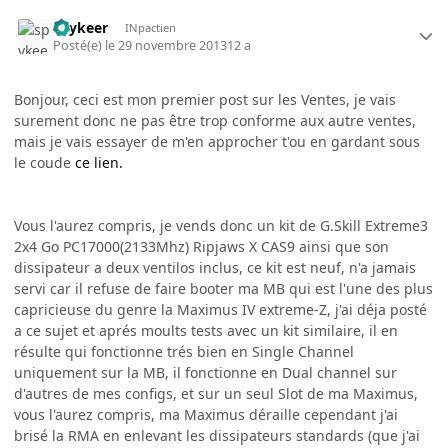
spykeer
INpactien
Posté(e)
le 29 novembre 2013
12 a
Bonjour, ceci est mon premier post sur les Ventes, je vais
surement donc ne pas être trop conforme aux autre ventes,
mais je vais essayer de m'en approcher t'ou en gardant sous
le coude
ce lien.
Vous l'aurez compris, je vends donc un kit de G.Skill Extreme3
2x4 Go PC17000(2133Mhz) Ripjaws X CAS9 ainsi que son
dissipateur a deux ventilos inclus, ce kit est neuf, n'a jamais
servi car il refuse de faire booter ma MB qui est l'une des plus
capricieuse du genre la Maximus IV extreme-Z, j'ai déja posté
a ce sujet et aprés moults tests avec un kit similaire, il en
résulte qui fonctionne trés bien en Single Channel
uniquement sur la MB, il fonctionne en Dual channel sur
d'autres de mes configs, et sur un seul Slot de ma Maximus,
vous l'aurez compris, ma Maximus déraille cependant j'ai
brisé la RMA en enlevant les dissipateurs standards (que j'ai