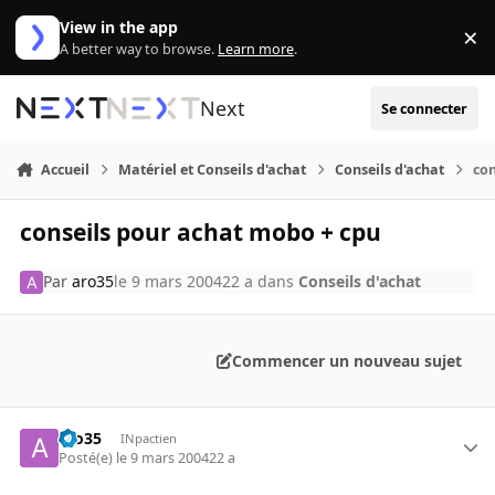
Aller au contenu
View in the app
×
Di
A better way to browse.
Learn more
.
Next
Se connecter
Accueil
Matériel et Conseils d'achat
Conseils d'achat
con
conseils pour achat mobo + cpu
Par
aro35
le 9 mars 2004
22 a
dans
Conseils d'achat
Commencer un nouveau sujet
aro35
INpactien
Posté(e)
le 9 mars 2004
22 a