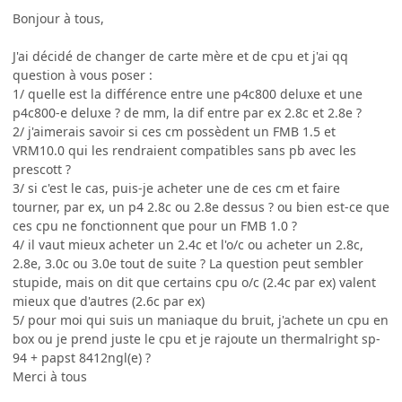
Bonjour à tous,
J'ai décidé de changer de carte mère et de cpu et j'ai qq
question à vous poser :
1/ quelle est la différence entre une p4c800 deluxe et une
p4c800-e deluxe ? de mm, la dif entre par ex 2.8c et 2.8e ?
2/ j'aimerais savoir si ces cm possèdent un FMB 1.5 et
VRM10.0 qui les rendraient compatibles sans pb avec les
prescott ?
3/ si c'est le cas, puis-je acheter une de ces cm et faire
tourner, par ex, un p4 2.8c ou 2.8e dessus ? ou bien est-ce que
ces cpu ne fonctionnent que pour un FMB 1.0 ?
4/ il vaut mieux acheter un 2.4c et l'o/c ou acheter un 2.8c,
2.8e, 3.0c ou 3.0e tout de suite ? La question peut sembler
stupide, mais on dit que certains cpu o/c (2.4c par ex) valent
mieux que d'autres (2.6c par ex)
5/ pour moi qui suis un maniaque du bruit, j'achete un cpu en
box ou je prend juste le cpu et je rajoute un thermalright sp-
94 + papst 8412ngl(e) ?
Merci à tous