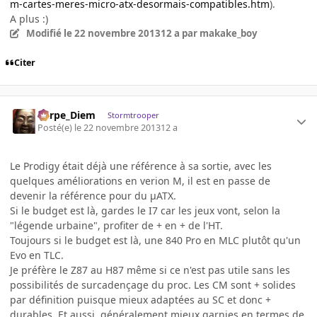
m-cartes-meres-micro-atx-desormais-compatibles.htm
).
A plus :)
Modifié
le 22 novembre 2013
12 a
par makake_boy
Citer
Carpe_Diem
Stormtrooper
Posté(e)
le 22 novembre 2013
12 a
Le Prodigy était déjà une référence à sa sortie, avec les
quelques améliorations en verion M, il est en passe de
devenir la référence pour du µATX.
Si le budget est là, gardes le I7 car les jeux vont, selon la
"légende urbaine", profiter de + en + de l'HT.
Toujours si le budget est là, une 840 Pro en MLC plutôt qu'un
Evo en TLC.
Je préfère le Z87 au H87 même si ce n'est pas utile sans les
possibilités de surcadençage du proc. Les CM sont + solides
par définition puisque mieux adaptées au SC et donc +
durables. Et aussi, généralement mieux garnies en termes de