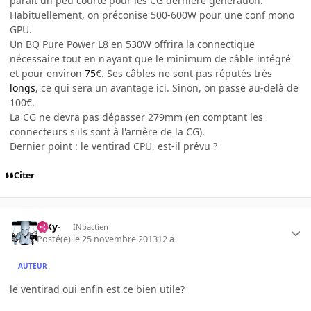
paraît un peu courte pour les CG dernière génération.
Habituellement, on préconise 500-600W pour une conf mono
GPU.
Un BQ Pure Power L8 en 530W offrira la connectique
nécessaire tout en n'ayant que le minimum de câble intégré
et pour environ
75
€. Ses câbles ne sont pas réputés très
longs
, ce qui sera un avantage ici. Sinon, on passe au-delà de
100€.
La CG ne devra pas dépasser 279mm (en comptant les
connecteurs s'ils sont à l'arrière de la CG).
Dernier point : le ventirad CPU, est-il prévu ?
Citer
-SKy-
INpactien
Posté(e)
le 25 novembre 2013
12 a
AUTEUR
le ventirad oui enfin est ce bien utile?