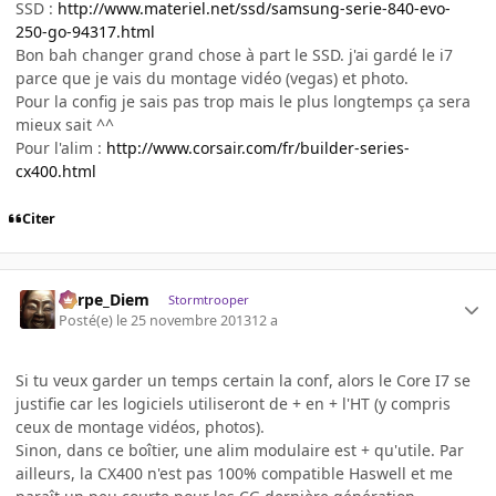
SSD :
http://www.materiel.net/ssd/samsung-serie-840-evo-
250-go-94317.html
Bon bah changer grand chose à part le SSD. j'ai gardé le i7
parce que je vais du montage vidéo (vegas) et photo.
Pour la config je sais pas trop mais le plus longtemps ça sera
mieux sait ^^
Pour l'alim :
http://www.corsair.com/fr/builder-series-
cx400.html
Citer
Carpe_Diem
Stormtrooper
Posté(e)
le 25 novembre 2013
12 a
Si tu veux garder un temps certain la conf, alors le Core I7 se
justifie car les logiciels utiliseront de + en + l'HT (y compris
ceux de montage vidéos, photos).
Sinon, dans ce boîtier, une alim modulaire est + qu'utile. Par
ailleurs, la CX400 n'est pas 100% compatible Haswell et me