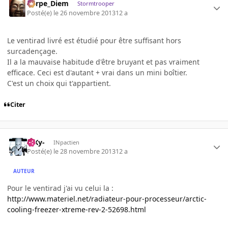
Carpe_Diem
Stormtrooper
Posté(e)
le 26 novembre 2013
12 a
Le ventirad livré est étudié pour être suffisant hors
surcadençage.
Il a la mauvaise habitude d'être bruyant et pas vraiment
efficace. Ceci est d'autant + vrai dans un mini boîtier.
C'est un choix qui t'appartient.
Citer
-SKy-
INpactien
Posté(e)
le 28 novembre 2013
12 a
AUTEUR
Pour le ventirad j'ai vu celui la :
http://www.materiel.net/radiateur-pour-processeur/arctic-
cooling-freezer-xtreme-rev-2-52698.html