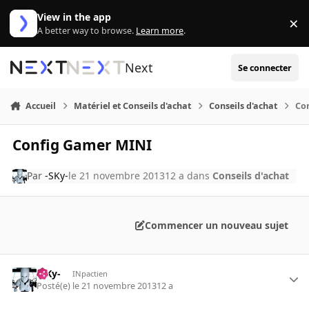
Aller au contenu
View in the app
×
Di
A better way to browse.
Learn more
.
Next
Se connecter
Accueil
Matériel et Conseils d'achat
Conseils d'achat
Co
Config Gamer MINI
Par
-SKy-
le 21 novembre 2013
12 a
dans
Conseils d'achat
Commencer un nouveau sujet
-SKy-
INpactien
Posté(e)
le 21 novembre 2013
12 a