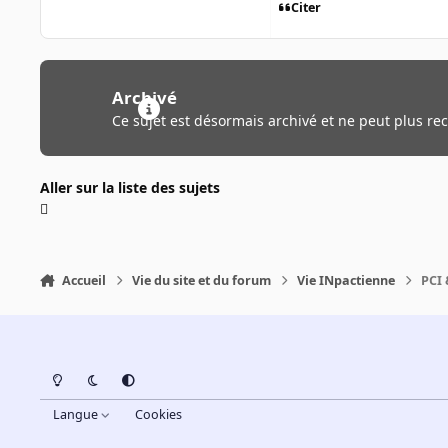
Citer
Archivé
Ce sujet est désormais archivé et ne peut plus re
Aller sur la liste des sujets
Accueil
Vie du site et du forum
Vie INpactienne
PCI 
Light Mode
Dark Mode
System Preference
Langue
Cookies