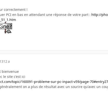
ur correctement !
guer PCI en bas en attendant une réponse de votre part :
http://ph
_51_1.htm
013
12 a
et bienvenue
le site c'est ici
act.com/topic/160091-probleme-sur-pc-inpact-v59/page-70#entry2
généralement on a plus de résultat avec un sourire qu'avec un co