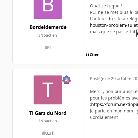
Ouat ze fuque !
PCI ne se met plus à jo
L'auteur du site a relé
houston-problem-sujet
Bordeldemerde
mais que se passe-t-il
INpactien
1
messages
Citer
Posté(e)
le 20 octobre 2
Merci , bonjour aussi 
pour les problèmes avec 
:
https://forum.nextinp
Je parle en mon nom : 
Ti Gars du Nord
Cordialement
INpactien
3,3 k
messages