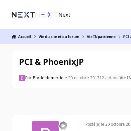
Aller au contenu
Next
Accueil
Vie du site et du forum
Vie INpactienne
PCI 
PCI & PhoenixJP
Par
Bordeldemerde
le 20 octobre 2013
12 a
dans
Vie I
Posté(e)
le 20 octobre 2