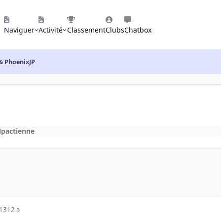
Naviguer
Activité
Classement
Clubs
Chatbox
& PhoenixJP
Npactienne
013
12 a