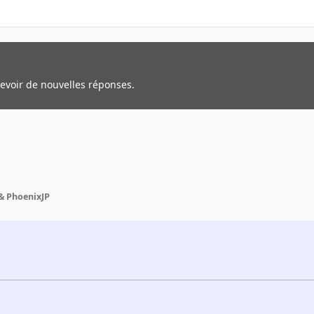
cevoir de nouvelles réponses.
& PhoenixJP