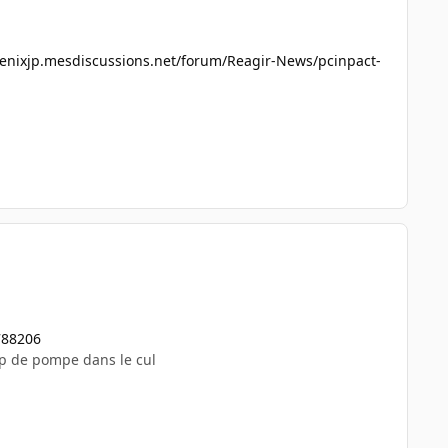
oenixjp.mesdiscussions.net/forum/Reagir-News/pcinpact-
788206
up de pompe dans le cul