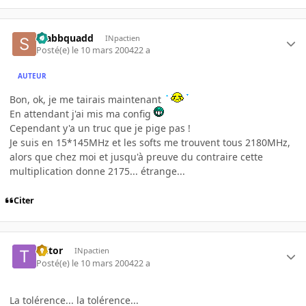
Stabbquadd
INpactien
Posté(e)
le 10 mars 2004
22 a
AUTEUR
Bon, ok, je me tairais maintenant
En attendant j'ai mis ma config
Cependant y'a un truc que je pige pas !
Je suis en 15*145MHz et les softs me trouvent tous 2180MHz,
alors que chez moi et jusqu'à preuve du contraire cette
multiplication donne 2175... étrange...
Citer
Ttitor
INpactien
Posté(e)
le 10 mars 2004
22 a
La tolérence... la tolérence...