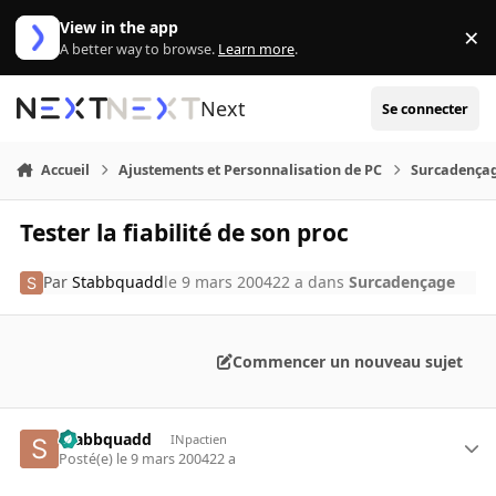
Aller au contenu
View in the app
×
Di
A better way to browse.
Learn more
.
Next
Se connecter
Accueil
Ajustements et Personnalisation de PC
Surcadença
Tester la fiabilité de son proc
Par
Stabbquadd
le 9 mars 2004
22 a
dans
Surcadençage
Commencer un nouveau sujet
Stabbquadd
INpactien
Posté(e)
le 9 mars 2004
22 a