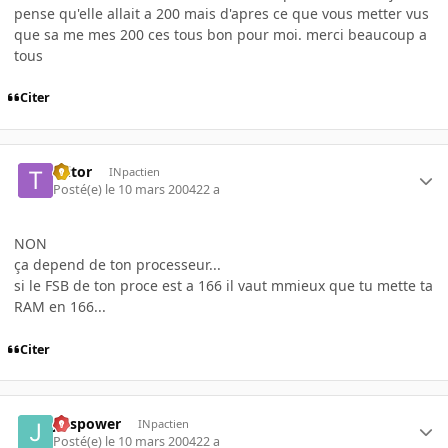
pense qu'elle allait a 200 mais d'apres ce que vous metter vus
que sa me mes 200 ces tous bon pour moi. merci beaucoup a
tous
Citer
Ttitor
INpactien
Posté(e)
le 10 mars 2004
22 a
NON
ça depend de ton processeur...
si le FSB de ton proce est a 166 il vaut mmieux que tu mette ta
RAM en 166...
Citer
julspower
INpactien
Posté(e)
le 10 mars 2004
22 a