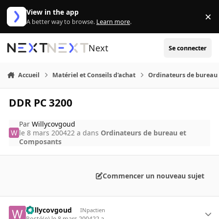
Aller au contenu
View in the app
×
Di
A better way to browse.
Learn more
.
Next
Se connecter
Accueil
Matériel et Conseils d'achat
Ordinateurs de bureau
DDR PC 3200
Par
Willycovgoud
le 8 mars 2004
22 a
dans
Ordinateurs de bureau et
Composants
Commencer un nouveau sujet
Willycovgoud
INpactien
Posté(e)
le 8 mars 2004
22 a