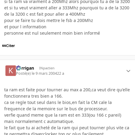
si ta ram va vraiment a 200Mhz alors pourquoi tu a de la 3200
et si tu veut vraiment aller a 333Mhz pourquoi tu a de la 3200
de la 3200 c est fait pour aller a 400Mhz
pour se faire tu dois mettre le fsb a 200Mhz
et pour l information
personne est nul seulement moin bien informé
Citer
korrigan
INpactien
Posté(e)
le 9 mars 2004
22 a
ta ram est faite pour tourner au max a 200,ca veut dire qu'elle
fonctionnera tres bien a 166.
ca se regle tout seul dans le bios,en fait la CM cale la
frequence de la memoire sur le bus de processeur.
verfie quand meme que la ram est en 333(ou 166 c pareil)
mais normalement c automatique.
le fait que tu ai acheté de la ram qui peut tourner plus vite ca
te permettra d'overclocker ton pc plus facilement.