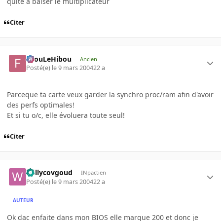
quite a baiser le multiplicateur
Citer
FilouLeHibou
Ancien
Posté(e)
le 9 mars 2004
22 a
Parceque ta carte veux garder la synchro proc/ram afin d'avoir
des perfs optimales!
Et si tu o/c, elle évoluera toute seul!
Citer
Willycovgoud
INpactien
Posté(e)
le 9 mars 2004
22 a
AUTEUR
Ok dac enfaite dans mon BIOS elle marque 200 et donc je