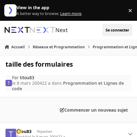
Aller au contenu
View in the app
×
Di
A better way to browse.
Learn more
.
Next
Se connecter
Accueil
Réseaux et Programmation
Programmation et Lign
taille des formulaires
Par
titou83
le 8 mars 2004
22 a
dans
Programmation et Lignes de
code
Commencer un nouveau sujet
titou83
INpactien
Posté(e)
le 8 mars 2004
22 a