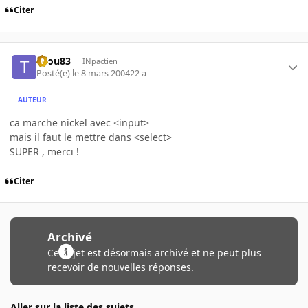
Citer
titou83
INpactien
Posté(e)
le 8 mars 2004
22 a
AUTEUR
ca marche nickel avec <input>
mais il faut le mettre dans <select>
SUPER , merci !
Citer
Archivé
Ce sujet est désormais archivé et ne peut plus
recevoir de nouvelles réponses.
Aller sur la liste des sujets