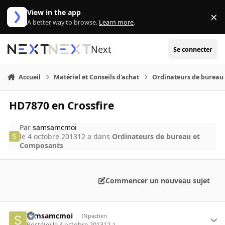
Aller au contenu
View in the app
×
Di
A better way to browse.
Learn more
.
Next
Se connecter
Accueil
Matériel et Conseils d'achat
Ordinateurs de bureau
HD7870 en Crossfire
Par
samsamcmoi
le 4 octobre 2013
12 a
dans
Ordinateurs de bureau et
Composants
Commencer un nouveau sujet
samsamcmoi
INpactien
Posté(e)
le 4 octobre 2013
12 a