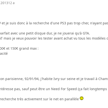
 2013
12 a
V et je suis donc à la recherche d'une PS3 pas trop cher, n'ayant pas
arfait avec une petit disque dur, je ne jouerai qu'à GTA.
 FAT mais je veux pouvoir les tester avant achat vu tous les modèles
100€ et 150€ grand max :
acité
ion parisienne, 92/91/94, j'habite Ivry sur seine et je travail à Cha
intéresse pas, sauf peut être un Need For Speed (ça fait longtemps
recherche très activement sur le net en parallèle