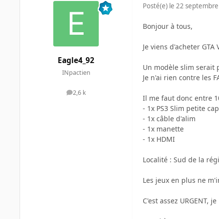
Posté(e)
le 22 septembre
Bonjour à tous,
Je viens d'acheter GTA 
Eagle4_92
Un modèle slim serait p
INpactien
Je n'ai rien contre les
2,6 k
messages
Il me faut donc entre 
- 1x PS3 Slim petite cap
- 1x câble d'alim
- 1x manette
- 1x HDMI
Localité : Sud de la rég
Les jeux en plus ne m'
C'est assez URGENT, je 