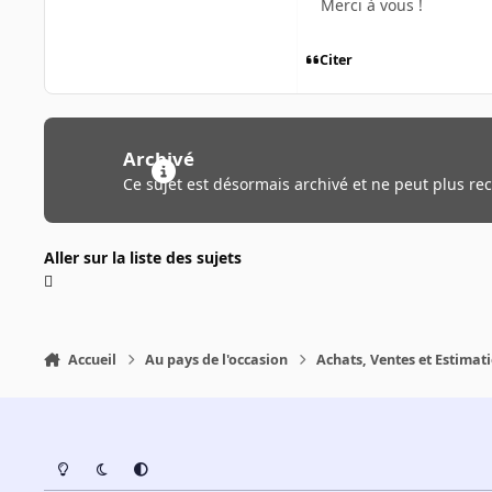
Merci à vous !
Citer
Archivé
Ce sujet est désormais archivé et ne peut plus re
Aller sur la liste des sujets
Accueil
Au pays de l'occasion
Achats, Ventes et Estimat
Light Mode
Dark Mode
System Preference