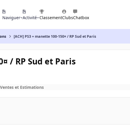
Naviguer
Activité
Classement
Clubs
Chatbox
ions
[ACH] PS3 + manette 100-150¤ / RP Sud et Paris
¤ / RP Sud et Paris
 Ventes et Estimations