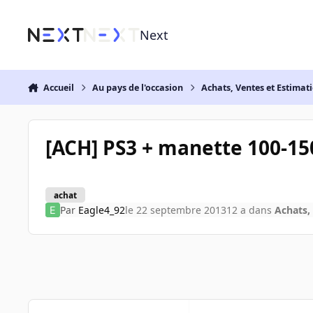
Aller au contenu
Next
Accueil
Au pays de l'occasion
Achats, Ventes et Estimat
[ACH] PS3 + manette 100-150
achat
Par
Eagle4_92
le 22 septembre 2013
12 a
dans
Achats,