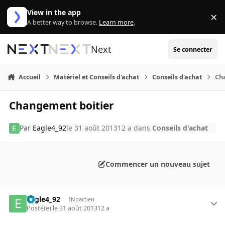
Aller au contenu
View in the app
×
Di
A better way to browse.
Learn more
.
Next
Se connecter
Accueil
Matériel et Conseils d'achat
Conseils d'achat
Ch
Changement boitier
Par
Eagle4_92
le 31 août 2013
12 a
dans
Conseils d'achat
Commencer un nouveau sujet
Eagle4_92
INpactien
Posté(e)
le 31 août 2013
12 a