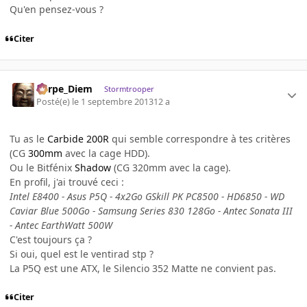
Qu'en pensez-vous ?
Citer
Carpe_Diem
Stormtrooper
Posté(e)
le 1 septembre 2013
12 a
Tu as le
Carbide 200R
qui semble correspondre à tes critères
(CG
300mm
avec la cage HDD).
Ou le Bitfénix
Shadow
(CG 320mm avec la cage).
En profil, j'ai trouvé ceci :
Intel E8400 - Asus P5Q - 4x2Go GSkill PK PC8500 - HD6850 - WD
Caviar Blue 500Go - Samsung Series 830 128Go - Antec Sonata III
- Antec EarthWatt 500W
C'est toujours ça ?
Si oui, quel est le ventirad stp ?
La P5Q est une ATX, le Silencio 352 Matte ne convient pas.
Citer