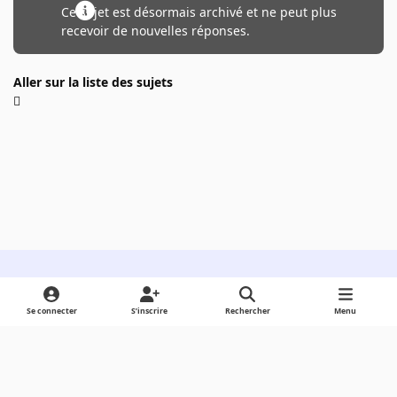
Ce sujet est désormais archivé et ne peut plus
recevoir de nouvelles réponses.
Aller sur la liste des sujets
Light Mode
Dark Mode
System Preference
Se connecter
S’inscrire
Rechercher
Menu
Langue
Cookies
Powered by
Invision Community