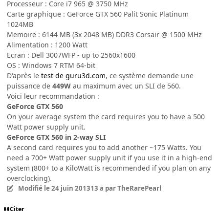
Processeur : Core i7 965 @ 3750 MHz
Carte graphique : GeForce GTX 560 Palit Sonic Platinum
1024MB
Memoire : 6144 MB (3x 2048 MB) DDR3 Corsair @ 1500 MHz
Alimentation : 1200 Watt
Ecran : Dell 3007WFP - up to 2560x1600
OS : Windows 7 RTM 64-bit
D'après le
test de guru3d.com
, ce système demande une
puissance de
449W
au maximum
avec un SLI de 560.
Voici leur recommandation :
GeForce GTX 560
On your average system the card requires you to have a 500
Watt power supply unit.
GeForce GTX 560 in 2-way SLI
A second card requires you to add another ~175 Watts. You
need a 700+ Watt power supply unit if you use it in a high-end
system (800+ to a KiloWatt is recommended if you plan on any
overclocking).
Modifié
le 24 juin 2013
13 a
par TheRarePearl
Citer