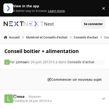
Aller au contenu
View in the app
×
Di
A better way to browse.
Learn more
.
Next
Se connecter
Accueil
Matériel et Conseils d'achat
Conseils d'achat
Con
Conseil boitier + alimentation
Par
Linnoa
le 24 juin 2013
13 a
dans
Conseils d'achat
Commencer un nouveau sujet
Linnoa
INpactien
Posté(e)
le 24 juin 2013
13 a