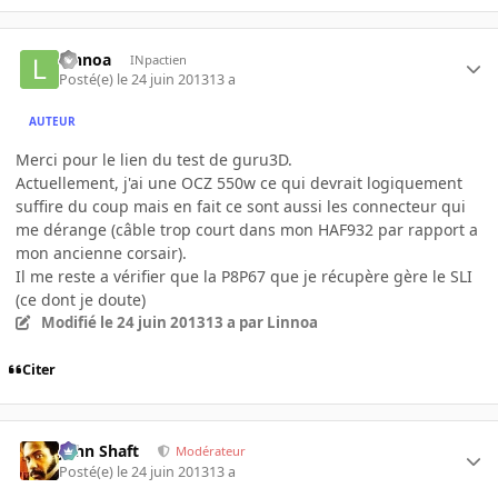
Linnoa
INpactien
Posté(e)
le 24 juin 2013
13 a
AUTEUR
Merci pour le lien du test de guru3D.
Actuellement, j'ai une OCZ 550w ce qui devrait logiquement
suffire du coup mais en fait ce sont aussi les connecteur qui
me dérange (câble trop court dans mon HAF932 par rapport a
mon ancienne corsair).
Il me reste a vérifier que la P8P67 que je récupère gère le SLI
(ce dont je doute)
Modifié
le 24 juin 2013
13 a
par Linnoa
Citer
John Shaft
Modérateur
Posté(e)
le 24 juin 2013
13 a