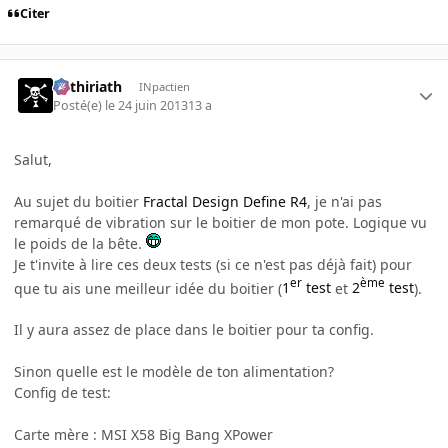
Citer
Mithiriath
INpactien
Posté(e)
le 24 juin 2013
13 a
Salut,
Au sujet du boitier
Fractal Design Define R4
, je n'ai pas
remarqué de vibration sur le boitier de mon pote. Logique vu
le poids de la bête.
Je t'invite à lire ces deux tests (si ce n'est pas déjà fait) pour
er
ème
que tu ais une meilleur idée du boitier (
1
test
et
2
test
).
Il y aura assez de place dans le boitier pour ta config.
Sinon quelle est le modèle de ton alimentation?
Config de test:
Carte mère : MSI X58 Big Bang XPower