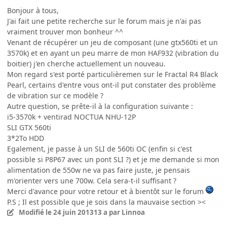
Bonjour à tous,
J'ai fait une petite recherche sur le forum mais je n'ai pas
vraiment trouver mon bonheur ^^
Venant de récupérer un jeu de composant (une gtx560ti et un
3570k) et en ayant un peu marre de mon HAF932 (vibration du
boitier) j'en cherche actuellement un nouveau.
Mon regard s'est porté particulièremen sur le Fractal R4 Black
Pearl, certains d'entre vous ont-il put constater des problème
de vibration sur ce modèle ?
Autre question, se prête-il à la configuration suivante :
i5-3570k + ventirad NOCTUA NHU-12P
SLI GTX 560ti
3*2To HDD
Egalement, je passe à un SLI de 560ti OC (enfin si c'est
possible si P8P67 avec un pont SLI ?) et je me demande si mon
alimentation de 550w ne va pas faire juste, je pensais
m'orienter vers une 700w. Cela sera-t-il suffisant ?
Merci d'avance pour votre retour et à bientôt sur le forum
P.S ; Il est possible que je sois dans la mauvaise section ><
Modifié
le 24 juin 2013
13 a
par Linnoa