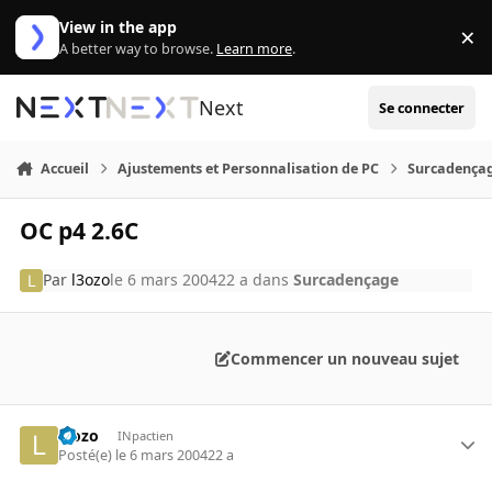
Aller au contenu
View in the app
×
Di
A better way to browse.
Learn more
.
Next
Se connecter
Accueil
Ajustements et Personnalisation de PC
Surcadença
OC p4 2.6C
Par
l3ozo
le 6 mars 2004
22 a
dans
Surcadençage
Commencer un nouveau sujet
l3ozo
INpactien
Posté(e)
le 6 mars 2004
22 a