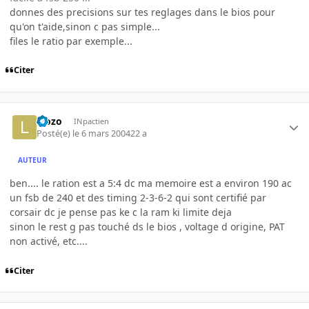
donnes des precisions sur tes reglages dans le bios pour
qu'on t'aide,sinon c pas simple...
files le ratio par exemple...
Citer
l3ozo
INpactien
Posté(e)
le 6 mars 2004
22 a
AUTEUR
ben.... le ration est a 5:4 dc ma memoire est a environ 190 ac
un fsb de 240 et des timing 2-3-6-2 qui sont certifié par
corsair dc je pense pas ke c la ram ki limite deja
sinon le rest g pas touché ds le bios , voltage d origine, PAT
non activé, etc....
Citer