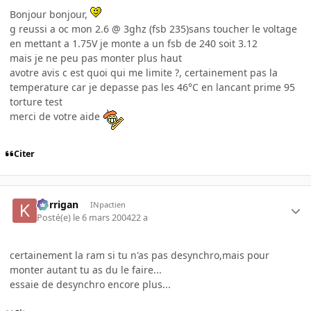
Bonjour bonjour,
g reussi a oc mon 2.6 @ 3ghz (fsb 235)sans toucher le voltage
en mettant a 1.75V je monte a un fsb de 240 soit 3.12
mais je ne peu pas monter plus haut
avotre avis c est quoi qui me limite ?, certainement pas la
temperature car je depasse pas les 46°C en lancant prime 95
torture test
merci de votre aide
Citer
korrigan
INpactien
Posté(e)
le 6 mars 2004
22 a
certainement la ram si tu n'as pas desynchro,mais pour
monter autant tu as du le faire...
essaie de desynchro encore plus...