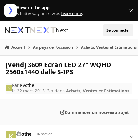
Aller au contenu
View in the app
×
Di
A better way to browse.
Learn more
.
Next
Se connecter
Accueil
Au pays de l'occasion
Achats, Ventes et Estimations
[Vend] 360¤ Ecran LED 27" WQHD
2560x1440 dalle S-IPS
Par
Kvothe
le 22 mars 2013
13 a
dans
Achats, Ventes et Estimations
Commencer un nouveau sujet
Kvothe
INpactien