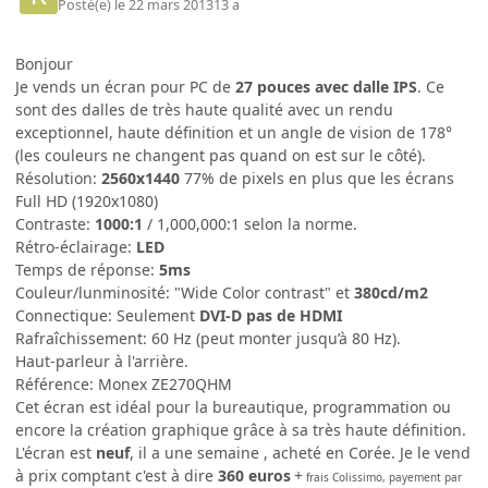
Posté(e)
le 22 mars 2013
13 a
Bonjour
Je vends un écran pour PC de
27 pouces avec dalle IPS
. Ce
sont des dalles de très haute qualité avec un rendu
exceptionnel, haute définition et un angle de vision de 178°
(les couleurs ne changent pas quand on est sur le côté).
Résolution:
2560x1440
77% de pixels en plus que les écrans
Full HD (1920x1080)
Contraste:
1000:1
/ 1,000,000:1 selon la norme.
Rétro-éclairage:
LED
Temps de réponse:
5ms
Couleur/lunminosité: "Wide Color contrast" et
380cd/m2
Connectique: Seulement
DVI-D pas de HDMI
Rafraîchissement: 60 Hz (peut monter jusqu’à 80 Hz).
Haut-parleur à l'arrière.
Référence: Monex ZE270QHM
Cet écran est idéal pour la bureautique, programmation ou
encore la création graphique grâce à sa très haute définition.
L'écran est
neuf
, il a une semaine , acheté en Corée. Je le vend
à prix comptant c'est à dire
360 euros
+
frais Colissimo, payement par