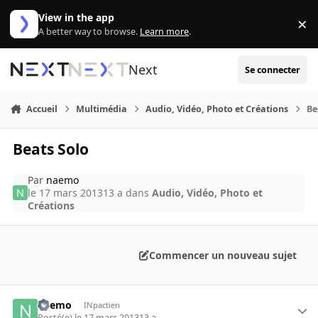
Aller au contenu
View in the app
×
Di
A better way to browse.
Learn more
.
Next
Se connecter
Accueil
Multimédia
Audio, Vidéo, Photo et Créations
Be
Beats Solo
Par
naemo
le 17 mars 2013
13 a
dans
Audio, Vidéo, Photo et
Créations
Commencer un nouveau sujet
naemo
INpactien
Posté(e)
le 17 mars 2013
13 a