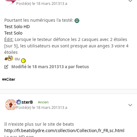
Posté(e)
le 18 mars 2013
13 a
Pourtant les numériques l'a testé:
Test Solo HD
Test Solo
Édit:
Lorsque le testeur défonce les 2 casques avec 2 étoiles
[sur 5], les utilisateurs eux sont presque aux anges 3 voire 4
étoiles
ou
Modifié
le 18 mars 2013
13 a
par foetus
Citer
misterB
Ancien
Posté(e)
le 18 mars 2013
13 a
Il n'existe plus sur le site de beats
http://fr.beatsbydre.com/collection/Collection,fr_FR,sc.html
Le pas HD non