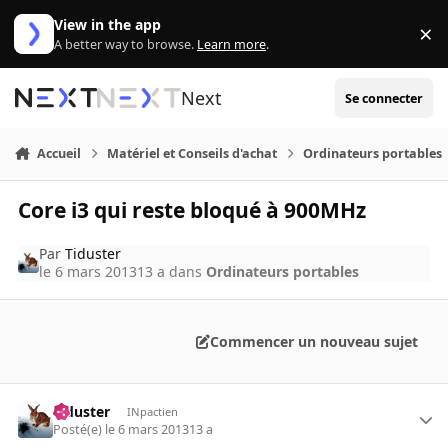
Aller au contenu
View in the app
×
Di
A better way to browse.
Learn more
.
Next
Se connecter
Accueil
Matériel et Conseils d'achat
Ordinateurs portables
Core i3 qui reste bloqué à 900MHz
Par
Tiduster
le 6 mars 2013
13 a
dans
Ordinateurs portables
Commencer un nouveau sujet
Tiduster
INpactien
Posté(e)
le 6 mars 2013
13 a