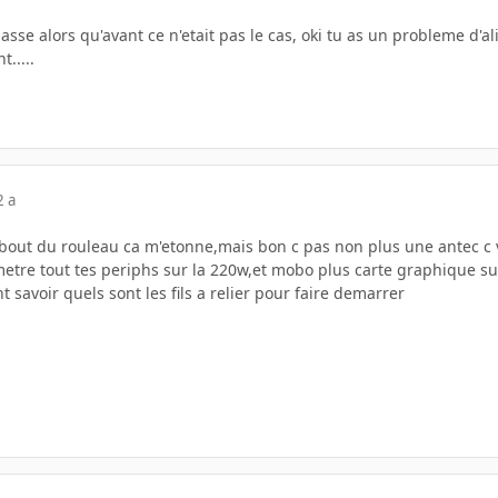
asse alors qu'avant ce n'etait pas le cas, oki tu as un probleme d'al
.....
2 a
bout du rouleau ca m'etonne,mais bon c pas non plus une antec c v
metre tout tes periphs sur la 220w,et mobo plus carte graphique su
t savoir quels sont les fils a relier pour faire demarrer