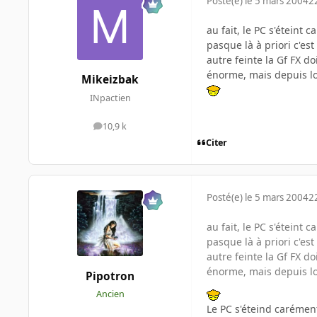
Posté(e)
le 5 mars 2004
2
au fait, le PC s'éteint 
pasque là à priori c'est
autre feinte la Gf FX d
énorme, mais depuis lo
Mikeizbak
INpactien
10,9 k
messages
Citer
Posté(e)
le 5 mars 2004
2
au fait, le PC s'éteint 
pasque là à priori c'est
autre feinte la Gf FX d
énorme, mais depuis lo
Pipotron
Ancien
Le PC s'éteind carément