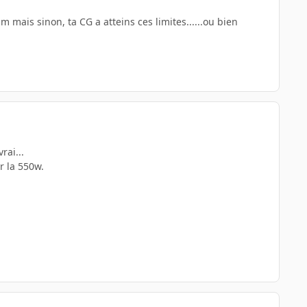
im mais sinon, ta CG a atteins ces limites......ou bien
rai...
r la 550w.