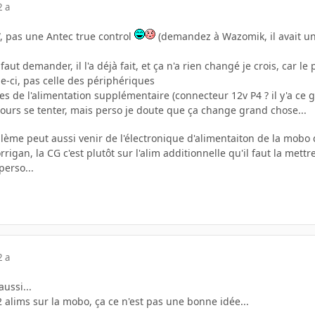
2 a
W, pas une Antec true control
(demandez à Wazomik, il avait une
l faut demander, il l'a déjà fait, et ça n'a rien changé je crois, ca
e-ci, pas celle des périphériques
es de l'alimentation supplémentaire (connecteur 12v P4 ? il y'a ce ge
jours se tenter, mais perso je doute que ça change grand chose...
lème peut aussi venir de l'électronique d'alimentaiton de la mobo 
rrigan, la CG c'est plutôt sur l'alim additionnelle qu'il faut la met
perso...
2 a
aussi...
 alims sur la mobo, ça ce n'est pas une bonne idée...