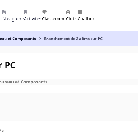
Naviguer
Activité
Classement
Clubs
Chatbox
reau et Composants
Branchement de 2 alims sur PC
r PC
 bureau et Composants
2 a