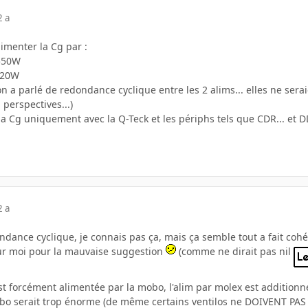
2 a
limenter la Cg par :
 550W
220W
, on a parlé de redondance cyclique entre les 2 alims... elles ne se
perspectives...)
a Cg uniquement avec la Q-Teck et les périphs tels que CDR... et D
2 a
dance cyclique, je connais pas ça, mais ça semble tout a fait cohére
ur moi pour la mauvaise suggestion
(comme ne dirait pas nil
est forcément alimentée par la mobo, l'alim par molex est additionn
mobo serait trop énorme (de même certains ventilos ne DOIVENT PAS 