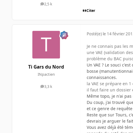
2,5 k
messages
Citer
Posté(e)
le 14 février 20
Je ne connais pas les m
une VAE (validation des
problème du BAC puisqu
Un VAE ? Le souci c'est 
Ti Gars du Nord
bosse (manutentionnaire
INpactien
connaissances.
la VAE se prépare en 1 
3,3 k
messages
il faut faire un dossie
Même topo, je n'ai pas 
Du coup, j'ai trouvé qu
et ce genre de requête
Reste que sur Tours, c'
devrais je arguer le fai
Vous avez déjà été tém