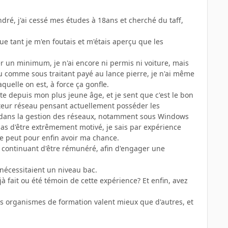
dré, j'ai cessé mes études à 18ans et cherché du taff,
ue tant je m'en foutais et m'étais aperçu que les
er un minimum, je n'ai encore ni permis ni voiture, mais
lieu comme sous traitant payé au lance pierre, je n'ai même
quelle on est, à force ça gonfle.
tête depuis mon plus jeune âge, et je sent que c'est le bon
ateur réseau pensant actuellement posséder les
s dans la gestion des réseaux, notamment sous Windows
as d'être extrêmement motivé, je sais par expérience
e se peut pour enfin avoir ma chance.
 en continuant d'être rémunéré, afin d'engager une
 nécessitaient un niveau bac.
à fait ou été témoin de cette expérience? Et enfin, avez
ins organismes de formation valent mieux que d'autres, et