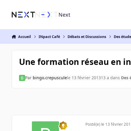
Aller au contenu
Next
Accueil
INpact Café
Débats et Discussions
Des étud
Une formation réseau en i
Par
bingo.crepuscule
le 13 février 2013
13 a
dans
Des 
Posté(e)
le 13 février 20