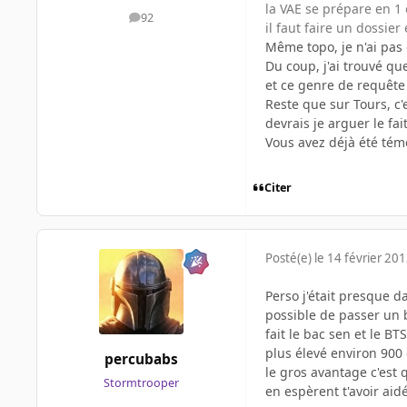
la VAE se prépare en 1 
92
messages
il faut faire un dossie
Même topo, je n'ai pas 
Du coup, j'ai trouvé qu
et ce genre de requête
Reste que sur Tours, c'
devrais je arguer le fai
Vous avez déjà été tém
Citer
Posté(e)
le 14 février 20
Perso j'était presque d
possible de passer un b
fait le bac sen et le B
plus élevé environ 900 
percubabs
le gros avantage c'est 
Stormtrooper
en espèrent t'avoir aidé