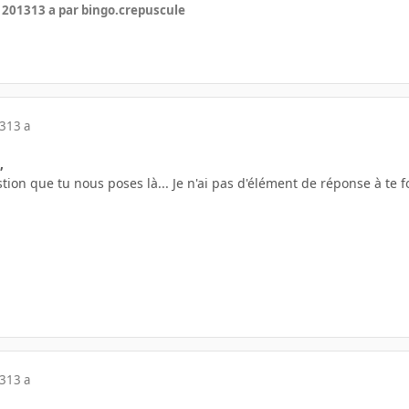
r 2013
13 a
par bingo.crepuscule
13
13 a
,
on que tu nous poses là... Je n'ai pas d'élément de réponse à te fou
13
13 a