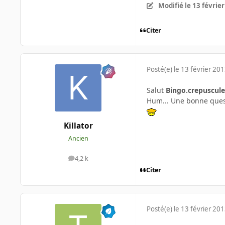
Modifié
le 13 févrie
Citer
Posté(e)
le 13 février 20
Salut
Bingo.crepuscule
Hum... Une bonne questi
Killator
Ancien
4,2 k
messages
Citer
Posté(e)
le 13 février 20