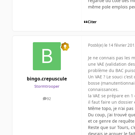
regarde du coté des mi
même pole emplois peux 
Citer
Posté(e)
le 14 février 20
Je ne connais pas les m
une VAE (validation des
problème du BAC puisqu
Un VAE ? Le souci c'est 
bingo.crepuscule
bosse (manutentionnaire
Stormtrooper
connaissances.
la VAE se prépare en 1 
92
messages
il faut faire un dossie
Même topo, je n'ai pas 
Du coup, j'ai trouvé qu
et ce genre de requête
Reste que sur Tours, c'
devrais je arguer le fai