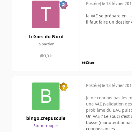
Posté(e)
le 13 février 20
la VAE se prépare en 1 
il faut faire un dossie
Ti Gars du Nord
INpactien
3,3 k
messages
Citer
Posté(e)
le 13 février 20
Je ne connais pas les m
une VAE (validation des
problème du BAC puisqu
Un VAE ? Le souci c'est 
bingo.crepuscule
bosse (manutentionnaire
Stormtrooper
connaissances.