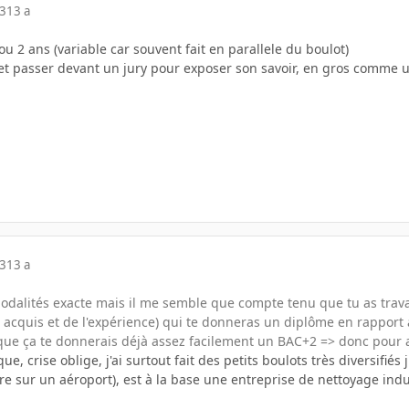
13
13 a
ou 2 ans (variable car souvent fait en parallele du boulot)
r et passer devant un jury pour exposer son savoir, en gros comme 
13
13 a
odalités exacte mais il me semble que compte tenu que tu as travai
 acquis et de l'expérience) qui te donneras un diplôme en rapport a
e ça te donnerais déjà assez facilement un BAC+2 => donc pour al
que, crise oblige, j'ai surtout fait des petits boulots très diversifiés
 sur un aéroport), est à la base une entreprise de nettoyage indust