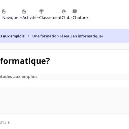
Naviguer
Activité
Classement
Clubs
Chatbox
es aux emplois
Une formation réseau en informatique?
nformatique?
études aux emplois
13
13 a