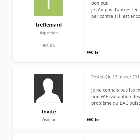
Bonjour,
je n'ai pas d'autres ré
par contre si il est en
treflemard
INpactien
1,8 k
messages
Citer
Posté(e)
le 13 février 20
Je ne connais pas les m
une VAE (validation des
problème du BAC puisqu
Invité
Citer
Visiteur