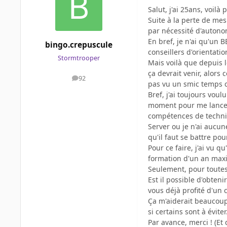
Salut, j'ai 25ans, voilà
Suite à la perte de me
par nécessité d'autono
En bref, je n'ai qu'un 
bingo.crepuscule
conseillers d'orientati
Stormtrooper
Mais voilà que depuis l
ça devrait venir, alors
92
messages
pas vu un smic temps co
Bref, j'ai toujours vou
moment pour me lancer,
compétences de techni
Server ou je n'ai aucu
qu'il faut se battre pou
Pour ce faire, j'ai vu 
formation d'un an max
Seulement, pour toutes 
Est il possible d'obten
vous déjà profité d'un 
Ça m'aiderait beaucoup 
si certains sont à éviter
Par avance, merci ! (Et 