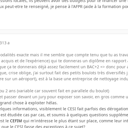
ssions locales, ils peuvent avoir des budgets pour te financer une
peut-etre te renseigné, je pense à l'AFPR (aide à la formation pou
13
13 a
odalités exacte mais il me semble que compte tenu que tu as travai
 acquis et de l'expérience) qui te donneras un diplôme en rapport a
e ça te donnerais déjà assez facilement un BAC+2 => donc pour al
que, crise oblige, j'ai surtout fait des petits boulots très diversifiés
 sur un aéroport), est à la base une entreprise de nettoyage indust
ou 2 ans (variable car souvent fait en parallele du boulot)
r et passer devant un jury pour exposer son savoir, en gros comme 
grand chose à exploiter hélas.
elques informations, visiblement le CESI fait parfois des dérogatio
 est étudiée cas par cas, et soumis à quelques questions supplémen
est le
CEFIM
qui m'intéresse le plus étant sur place, comme leur int
t que le CESI fasse des exceptions à ce sujet?