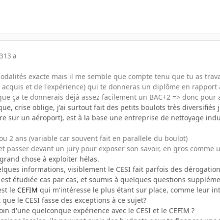
13
13 a
odalités exacte mais il me semble que compte tenu que tu as travai
 acquis et de l'expérience) qui te donneras un diplôme en rapport a
e ça te donnerais déjà assez facilement un BAC+2 => donc pour al
que, crise oblige, j'ai surtout fait des petits boulots très diversifiés
 sur un aéroport), est à la base une entreprise de nettoyage indust
ou 2 ans (variable car souvent fait en parallele du boulot)
r et passer devant un jury pour exposer son savoir, en gros comme 
grand chose à exploiter hélas.
elques informations, visiblement le CESI fait parfois des dérogatio
 est étudiée cas par cas, et soumis à quelques questions supplémen
est le
CEFIM
qui m'intéresse le plus étant sur place, comme leur int
t que le CESI fasse des exceptions à ce sujet?
oin d'une quelconque expérience avec le CESI et le CEFIM ?