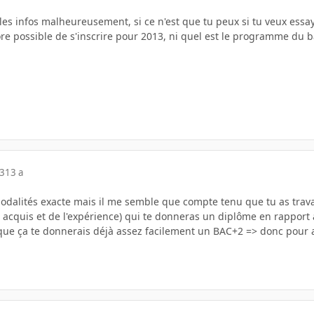
elles infos malheureusement, si ce n'est que tu peux si tu veux essay
core possible de s'inscrire pour 2013, ni quel est le programme du 
13
13 a
odalités exacte mais il me semble que compte tenu que tu as travai
 acquis et de l'expérience) qui te donneras un diplôme en rapport a
e ça te donnerais déjà assez facilement un BAC+2 => donc pour al