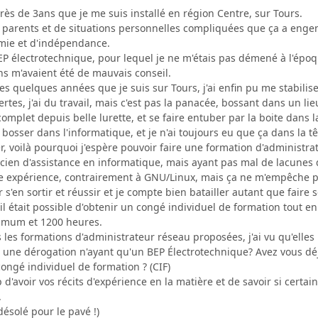
 près de 3ans que je me suis installé en région Centre, sur Tours.
s parents et de situations personnelles compliquées que ça a engen
mie et d'indépendance.
BEP électrotechnique, pour lequel je ne m'étais pas démené à l'époq
ons m'avaient été de mauvais conseil.
es quelques années que je suis sur Tours, j'ai enfin pu me stabilis
 certes, j'ai du travail, mais c'est pas la panacée, bossant dans un 
mplet depuis belle lurette, et se faire entuber par la boite dans la
lu bosser dans l'informatique, et je n'ai toujours eu que ça dans la 
 voilà pourquoi j'espère pouvoir faire une formation d'administr
cien d'assistance en informatique, mais ayant pas mal de lacune
ne expérience, contrairement à GNU/Linux, mais ça ne m'empêche p
r s'en sortir et réussir et je compte bien batailler autant que fair
qu'il était possible d'obtenir un congé individuel de formation tout
imum et 1200 heures.
les formations d'administrateur réseau proposées, j'ai vu qu'elles
ir une dérogation n'ayant qu'un BEP Électrotechnique? Avez vous déj
congé individuel de formation ? (CIF)
d'avoir vos récits d'expérience en la matière et de savoir si certa
.
désolé pour le pavé !)