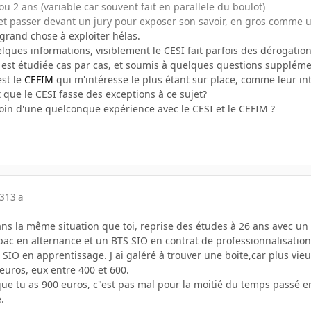
ou 2 ans (variable car souvent fait en parallele du boulot)
r et passer devant un jury pour exposer son savoir, en gros comme 
grand chose à exploiter hélas.
elques informations, visiblement le CESI fait parfois des dérogatio
 est étudiée cas par cas, et soumis à quelques questions supplémen
est le
CEFIM
qui m'intéresse le plus étant sur place, comme leur int
t que le CESI fasse des exceptions à ce sujet?
oin d'une quelconque expérience avec le CESI et le CEFIM ?
13
13 a
ans la même situation que toi, reprise des études à 26 ans avec un 
ac en alternance et un BTS SIO en contrat de professionnalisation.
TS SIO en apprentissage. J ai galéré à trouver une boite,car plus vie
euros, eux entre 400 et 600.
que tu as 900 euros, c"est pas mal pour la moitié du temps passé e
.