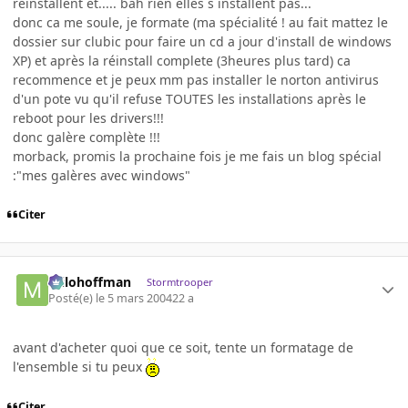
reinstallent et..... bah rien elles s installent pas...
donc ca me soule, je formate (ma spécialité ! au fait mattez le
dossier sur clubic pour faire un cd a jour d'install de windows
XP) et après la réinstall complete (3heures plus tard) ca
recommence et je peux mm pas installer le norton antivirus
d'un pote vu qu'il refuse TOUTES les installations après le
reboot pour les drivers!!!
donc galère complète !!!
morback, promis la prochaine fois je me fais un blog spécial
:"mes galères avec windows"
Citer
milohoffman
Stormtrooper
Posté(e)
le 5 mars 2004
22 a
avant d'acheter quoi que ce soit, tente un formatage de
l'ensemble si tu peux
Citer