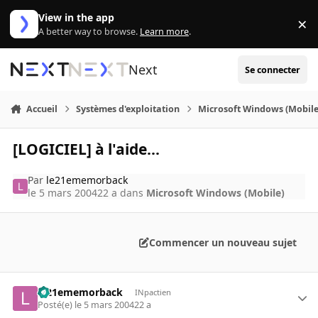
Aller au contenu
View in the app
×
Di
A better way to browse.
Learn more
.
Next
Se connecter
Accueil
Systèmes d'exploitation
Microsoft Windows (Mobile
[LOGICIEL] à l'aide...
Par
le21ememorback
le 5 mars 2004
22 a
dans
Microsoft Windows (Mobile)
Commencer un nouveau sujet
le21ememorback
INpactien
Posté(e)
le 5 mars 2004
22 a