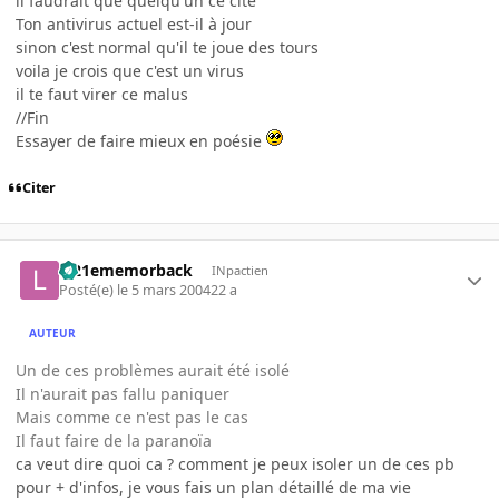
il faudrait que quelqu'un ce cite
Ton antivirus actuel est-il à jour
sinon c'est normal qu'il te joue des tours
voila je crois que c'est un virus
il te faut virer ce malus
//Fin
Essayer de faire mieux en poésie
Citer
le21ememorback
INpactien
Posté(e)
le 5 mars 2004
22 a
AUTEUR
Un de ces problèmes aurait été isolé
Il n'aurait pas fallu paniquer
Mais comme ce n'est pas le cas
Il faut faire de la paranoïa
ca veut dire quoi ca ? comment je peux isoler un de ces pb
pour + d'infos, je vous fais un plan détaillé de ma vie