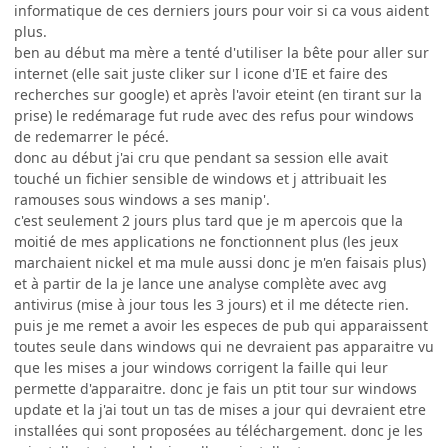
informatique de ces derniers jours pour voir si ca vous aident
plus.
ben au début ma mère a tenté d'utiliser la bête pour aller sur
internet (elle sait juste cliker sur l icone d'IE et faire des
recherches sur google) et après l'avoir eteint (en tirant sur la
prise) le redémarage fut rude avec des refus pour windows
de redemarrer le pécé.
donc au début j'ai cru que pendant sa session elle avait
touché un fichier sensible de windows et j attribuait les
ramouses sous windows a ses manip'.
c'est seulement 2 jours plus tard que je m apercois que la
moitié de mes applications ne fonctionnent plus (les jeux
marchaient nickel et ma mule aussi donc je m'en faisais plus)
et à partir de la je lance une analyse complète avec avg
antivirus (mise à jour tous les 3 jours) et il me détecte rien.
puis je me remet a avoir les especes de pub qui apparaissent
toutes seule dans windows qui ne devraient pas apparaitre vu
que les mises a jour windows corrigent la faille qui leur
permette d'apparaitre. donc je fais un ptit tour sur windows
update et la j'ai tout un tas de mises a jour qui devraient etre
installées qui sont proposées au téléchargement. donc je les