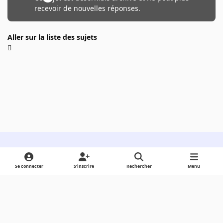
recevoir de nouvelles réponses.
Aller sur la liste des sujets
Light Mode
Dark Mode
System Preference
Se connecter
S’inscrire
Rechercher
Menu
Langue
Cookies
Powered by
Invision Community