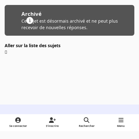
Archivé
Ce sujet est désormais archivé et ne peut plus
recevoir de nouvelles réponses.
Aller sur la liste des sujets
Light Mode
Dark Mode
System Preference
Se connecter
S’inscrire
Rechercher
Menu
Langue
Cookies