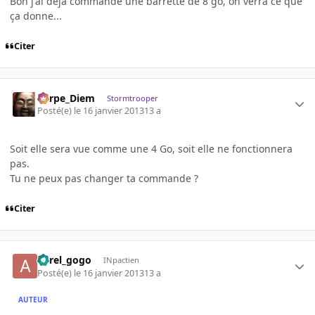
Bon j'ai déjà commandé une barrette de 8 go, on verra ce que
ça donne...
Citer
Carpe_Diem
Stormtrooper
Posté(e)
le 16 janvier 2013
13 a
Soit elle sera vue comme une 4 Go, soit elle ne fonctionnera
pas.
Tu ne peux pas changer ta commande ?
Citer
aurel_gogo
INpactien
Posté(e)
le 16 janvier 2013
13 a
AUTEUR