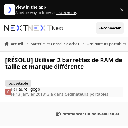
Aller au contenu
View in the app
×
Di
A better way to browse.
Learn more
.
Next
Se connecter
Accueil
Matériel et Conseils d'achat
Ordinateurs portables
[RÉSOLU] Utiliser 2 barrettes de RAM de
taille et marque différente
pc portable
Par
aurel_gogo
le 13 janvier 2013
13 a
dans
Ordinateurs portables
Commencer un nouveau sujet