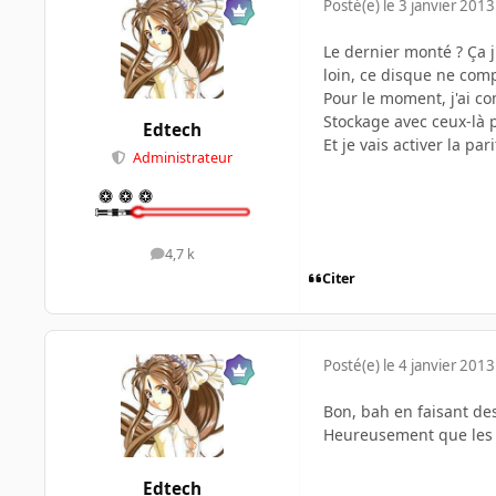
Posté(e)
le 3 janvier 2013
Le dernier monté ? Ça j'
loin, ce disque ne com
Pour le moment, j'ai c
Stockage avec ceux-là 
Edtech
Et je vais activer la pari
Administrateur
4,7 k
messages
Citer
Posté(e)
le 4 janvier 2013
Bon, bah en faisant des
Heureusement que les vi
Edtech