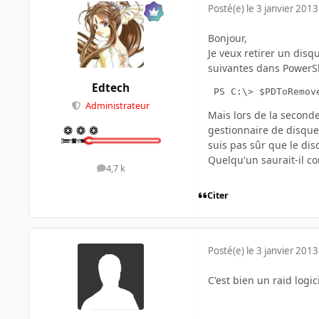
Posté(e)
le 3 janvier 2013
Bonjour,
Je veux retirer un dis
suivantes dans PowerS
Edtech
 PS C:\> $PDToRemov
Administrateur
Mais lors de la second
gestionnaire de disque
suis pas sûr que le di
Quelqu'un saurait-il c
4,7 k
messages
Citer
Posté(e)
le 3 janvier 2013
C'est bien un raid logic