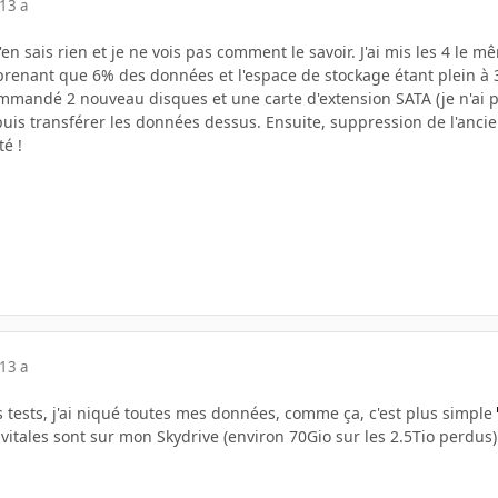
13 a
en sais rien et je ne vois pas comment le savoir. J'ai mis les 4 le mê
prenant que 6% des données et l'espace de stockage étant plein à 
ommandé 2 nouveau disques et une carte d'extension SATA (je n'ai p
puis transférer les données dessus. Ensuite, suppression de l'anci
té !
13 a
 tests, j'ai niqué toutes mes données, comme ça, c'est plus simple
tales sont sur mon Skydrive (environ 70Gio sur les 2.5Tio perdus). 