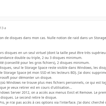
13 a
ation de disques dans mon cas. Nulle notion de raid dans un Storag
rs disques en un seul virtuel (dont la taille peut être très supéri
ondance double ou triple, 2 ou 3 disques minimum.
é (conseillé pour les gros fichiers), 2 disques minimum.
sques, seul le Storage Space reste visible dans Windows, les dis
 le Storage Space (et mon SSD et les lecteurs BD). J'ai donc supprim
rosoft pour démonter un disque.
(où Windows ne trouve plus mes fichiers personnels, ce qui est log
ue je veux retirer est en cours d'utilisation...
ows Server 2012, on a accès aux menus Evict et Remove. Le premie
disques. Le second retire le disque.
o, je n'ai pas accès à ces options via l'interface. J'ai donc cherché