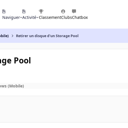
Naviguer
Activité
Classement
Clubs
Chatbox
bile)
Retirer un disque d'un Storage Pool
age Pool
ows (Mobile)