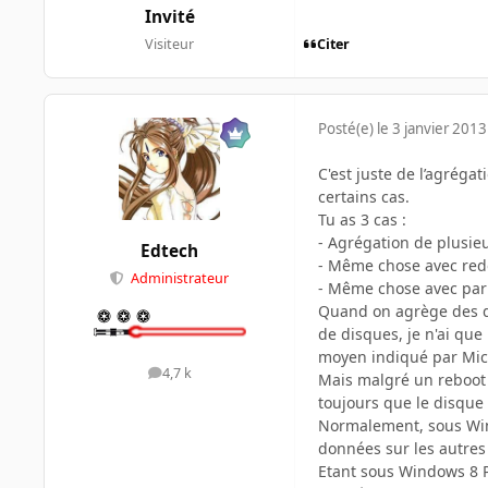
Invité
Citer
Visiteur
Posté(e)
le 3 janvier 2013
C'est juste de l’agrég
certains cas.
Tu as 3 cas :
- Agrégation de plusieu
Edtech
- Même chose avec red
Administrateur
- Même chose avec parit
Quand on agrège des di
de disques, je n'ai que
moyen indiqué par Mic
4,7 k
messages
Mais malgré un reboot 
toujours que le disque q
Normalement, sous Wind
données sur les autres 
Etant sous Windows 8 Pr