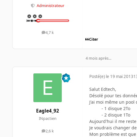
Administrateur
4,7 k
messages
Citer
4 mois après...
Posté(e)
le 19 mai 2013
1
Salut Edtech,
Désolé pour tes données
J'ai moi même un pool
- 1 disque 2To
Eagle4_92
- 2 disque 1To
INpactien
Aujourd'hui il me reste
Je voudrais changer de
2,6 k
messages
Mon problème est que j