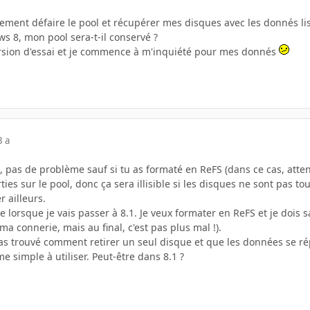
plement défaire le pool et récupérer mes disques avec les donnés 
s 8, mon pool sera-t-il conservé ?
version d'essai et je commence à m'inquiété pour mes donnés
3 a
i, pas de problème sauf si tu as formaté en ReFS (dans ce cas, atten
ies sur le pool, donc ça sera illisible si les disques ne sont pas t
r ailleurs.
e lorsque je vais passer à 8.1. Je veux formater en ReFS et je dois s
 connerie, mais au final, c'est pas plus mal !).
s pas trouvé comment retirer un seul disque et que les données se r
 simple à utiliser. Peut-être dans 8.1 ?