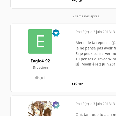
Citer
2 semaines après...
Posté(e)
le 2 juin 2013
13 
Merci de ta réponse (j'av
Je ne pense pas avoir f
Si je peux conserver mo
Tu penses qu'avec Wind
Eagle4_92
Modifié
le 2 juin 20
INpactien
2,6 k
messages
Citer
Posté(e)
le 3 juin 2013
13 
Oui, tant que tu a au mo