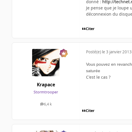
donné :
http://technet
Je pense que je loupe u
déconnexion du disque 
Citer
Posté(e)
le 3 janvier 2013
Vous pouvez en revanche,
saturée
C'est le cas ?
Krapace
Stormtrooper
6,4 k
messages
Citer