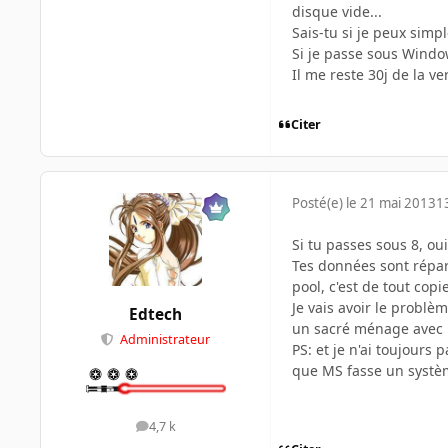
disque vide...
Sais-tu si je peux sim
Si je passe sous Window
Il me reste 30j de la 
Citer
Posté(e)
le 21 mai 2013
1
Si tu passes sous 8, ou
Tes données sont répart
pool, c'est de tout copie
Je vais avoir le problèm
Edtech
un sacré ménage avec ma
Administrateur
PS: et je n'ai toujour
que MS fasse un système
4,7 k
messages