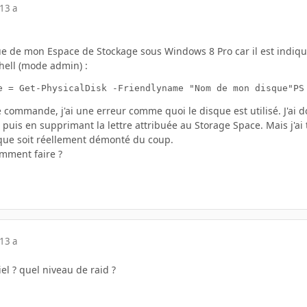
13 a
que de mon Espace de Stockage sous Windows 8 Pro car il est indiqu
hell (mode admin) :
e = Get-PhysicalDisk -Friendlyname "Nom de mon disque"PS
e commande, j'ai une erreur comme quoi le disque est utilisé. J'ai
 puis en supprimant la lettre attribuée au Storage Space. Mais j'
sque soit réellement démonté du coup.
omment faire ?
13 a
iel ? quel niveau de raid ?