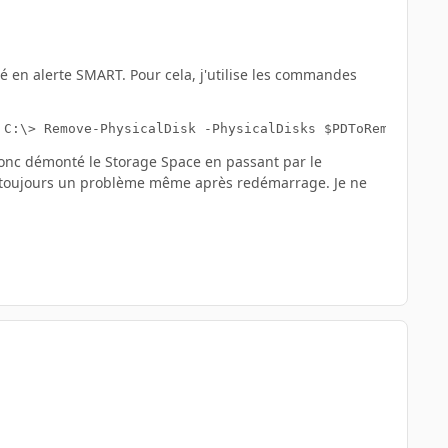
é en alerte SMART. Pour cela, j'utilise les commandes
 C:\> Remove-PhysicalDisk -PhysicalDisks $PDToRemove -St
 donc démonté le Storage Space en passant par le
ai toujours un problème même après redémarrage. Je ne