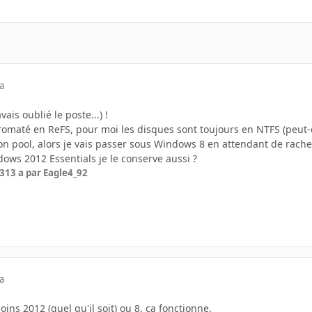
a
ais oublié le poste...) !
romaté en ReFS, pour moi les disques sont toujours en NTFS (peut-êt
n pool, alors je vais passer sous Windows 8 en attendant de rachet
ows 2012 Essentials je le conserve aussi ?
13
13 a
par Eagle4_92
a
ins 2012 (quel qu'il soit) ou 8, ça fonctionne.