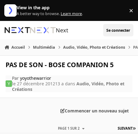
Aller au contenu
View in the app
×
Di
A better way to browse.
Learn more
.
Next
Se connecter
Accueil
Multimédia
Audio, Vidéo, Photo et Créations
PA
PAS DE SON - BOSE COMPANION 5
Par
yoyothewarrior
le 27 décembre 2012
13 a
dans
Audio, Vidéo, Photo et
Créations
Commencer un nouveau sujet
PAGE 1 SUR 2
SUIVANT