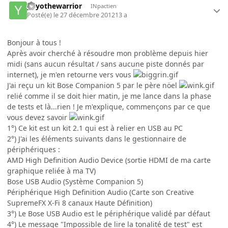
yoyothewarrior
INpactien
Posté(e)
le 27 décembre 2012
13 a
Bonjour à tous !
Après avoir cherché à résoudre mon problème depuis hier
midi (sans aucun résultat / sans aucune piste donnés par
internet), je m'en retourne vers vous
J'ai reçu un kit Bose Companion 5 par le père nöel
relié comme il se doit hier matin, je me lance dans la phase
de tests et là...rien ! Je m'explique, commençons par ce que
vous devez savoir
1°) Ce kit est un kit 2.1 qui est à relier en USB au PC
2°) J'ai les éléments suivants dans le gestionnaire de
périphériques :
AMD High Definition Audio Device (sortie HDMI de ma carte
graphique reliée à ma TV)
Bose USB Audio (Système Companion 5)
Périphérique High Definition Audio (Carte son Creative
SupremeFX X-Fi 8 canaux Haute Définition)
3°) Le Bose USB Audio est le périphérique validé par défaut
4°) Le message "Impossible de lire la tonalité de test" est