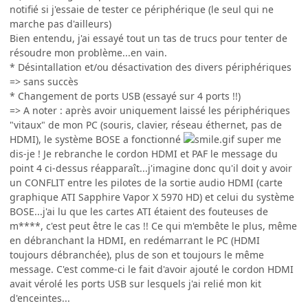
notifié si j'essaie de tester ce périphérique (le seul qui ne
marche pas d'ailleurs)
Bien entendu, j'ai essayé tout un tas de trucs pour tenter de
résoudre mon problème...en vain.
* Désintallation et/ou désactivation des divers périphériques
=> sans succès
* Changement de ports USB (essayé sur 4 ports !!)
=> A noter : après avoir uniquement laissé les périphériques
"vitaux" de mon PC (souris, clavier, réseau éthernet, pas de
HDMI), le système BOSE a fonctionné
super me
dis-je ! Je rebranche le cordon HDMI et PAF le message du
point 4 ci-dessus réapparaît...j'imagine donc qu'il doit y avoir
un CONFLIT entre les pilotes de la sortie audio HDMI (carte
graphique ATI Sapphire Vapor X 5970 HD) et celui du système
BOSE...j'ai lu que les cartes ATI étaient des fouteuses de
m****, c'est peut être le cas !! Ce qui m'embête le plus, même
en débranchant la HDMI, en redémarrant le PC (HDMI
toujours débranchée), plus de son et toujours le même
message. C'est comme-ci le fait d'avoir ajouté le cordon HDMI
avait vérolé les ports USB sur lesquels j'ai relié mon kit
d'enceintes...