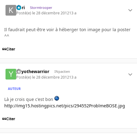
Kori
Stormtrooper
Posté(e)
le 28 décembre 2012
13 a
Il faudrait peut-être voir à héberger ton image pour la poster
^^
Citer
yoyothewarrior
INpactien
Posté(e)
le 28 décembre 2012
13 a
AUTEUR
Là je crois que c'est bon
http://img15.hostingpics.net/pics/294552ProblmeBOSE.jpg
Citer