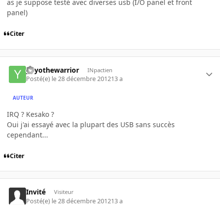
as je suppose testé avec diverses usb (I/O panel et front
panel)
Citer
yoyothewarrior
INpactien
Posté(e)
le 28 décembre 2012
13 a
AUTEUR
IRQ ? Kesako ?
Oui j'ai essayé avec la plupart des USB sans succès
cependant...
Citer
Invité
Visiteur
Posté(e)
le 28 décembre 2012
13 a