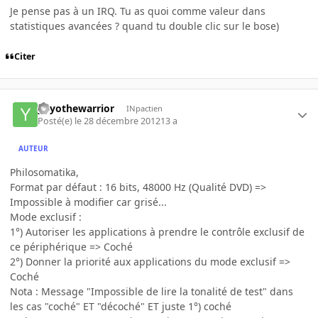
Je pense pas à un IRQ. Tu as quoi comme valeur dans
statistiques avancées ? quand tu double clic sur le bose)
Citer
yoyothewarrior
INpactien
Posté(e)
le 28 décembre 2012
13 a
AUTEUR
Philosomatika,
Format par défaut : 16 bits, 48000 Hz (Qualité DVD) =>
Impossible à modifier car grisé...
Mode exclusif :
1°) Autoriser les applications à prendre le contrôle exclusif de
ce périphérique => Coché
2°) Donner la priorité aux applications du mode exclusif =>
Coché
Nota : Message "Impossible de lire la tonalité de test" dans
les cas "coché" ET "décoché" ET juste 1°) coché