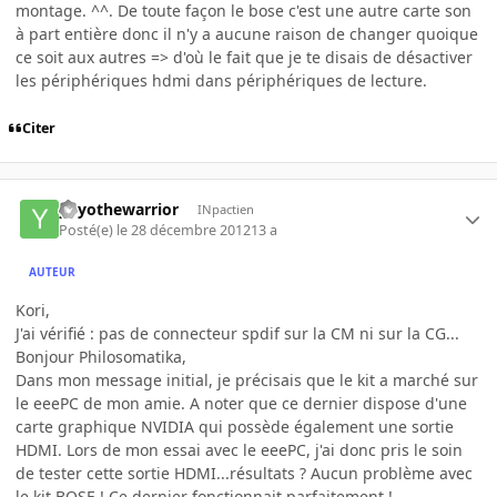
montage. ^^. De toute façon le bose c'est une autre carte son
à part entière donc il n'y a aucune raison de changer quoique
ce soit aux autres => d'où le fait que je te disais de désactiver
les périphériques hdmi dans périphériques de lecture.
Citer
yoyothewarrior
INpactien
Posté(e)
le 28 décembre 2012
13 a
AUTEUR
Kori,
J'ai vérifié : pas de connecteur spdif sur la CM ni sur la CG...
Bonjour Philosomatika,
Dans mon message initial, je précisais que le kit a marché sur
le eeePC de mon amie. A noter que ce dernier dispose d'une
carte graphique NVIDIA qui possède également une sortie
HDMI. Lors de mon essai avec le eeePC, j'ai donc pris le soin
de tester cette sortie HDMI...résultats ? Aucun problème avec
le kit BOSE ! Ce dernier fonctionnait parfaitement !