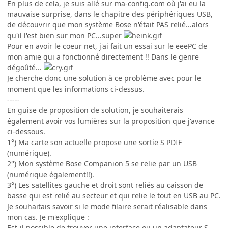
En plus de cela, je suis allé sur ma-config.com où j'ai eu la
mauvaise surprise, dans le chapitre des périphériques USB,
de découvrir que mon système Bose n'était PAS relié...alors
qu'il l'est bien sur mon PC...super
Pour en avoir le coeur net, j'ai fait un essai sur le eeePC de
mon amie qui a fonctionné directement !! Dans le genre
dégoûté...
Je cherche donc une solution à ce problème avec pour le
moment que les informations ci-dessus.
-----
En guise de proposition de solution, je souhaiterais
également avoir vos lumières sur la proposition que j'avance
ci-dessous.
1°) Ma carte son actuelle propose une sortie S PDIF
(numérique).
2°) Mon système Bose Companion 5 se relie par un USB
(numérique également!!).
3°) Les satellites gauche et droit sont reliés au caisson de
basse qui est relié au secteur et qui relie le tout en USB au PC.
Je souhaitais savoir si le mode filaire serait réalisable dans
mon cas. Je m'explique :
Est-il possible de trouver une interface ou un adaptateur S