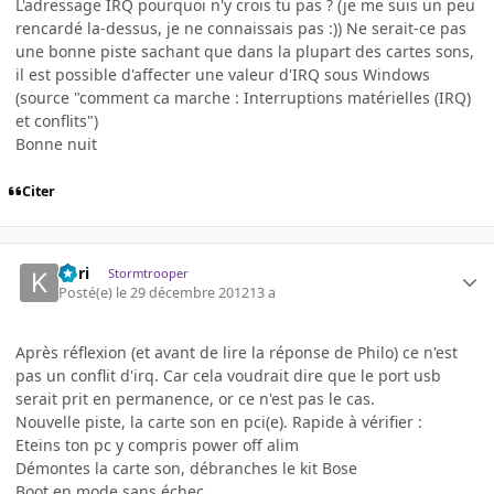
L'adressage IRQ pourquoi n'y crois tu pas ? (je me suis un peu
rencardé la-dessus, je ne connaissais pas :)) Ne serait-ce pas
une bonne piste sachant que dans la plupart des cartes sons,
il est possible d'affecter une valeur d'IRQ sous Windows
(source "comment ca marche : Interruptions matérielles (IRQ)
et conflits")
Bonne nuit
Citer
Kori
Stormtrooper
Posté(e)
le 29 décembre 2012
13 a
Après réflexion (et avant de lire la réponse de Philo) ce n'est
pas un conflit d'irq. Car cela voudrait dire que le port usb
serait prit en permanence, or ce n'est pas le cas.
Nouvelle piste, la carte son en pci(e). Rapide à vérifier :
Eteins ton pc y compris power off alim
Démontes la carte son, débranches le kit Bose
Boot en mode sans échec