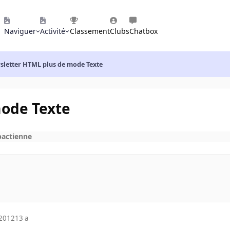
Naviguer
Activité
Classement
Clubs
Chatbox
sletter HTML plus de mode Texte
ode Texte
pactienne
 2012
13 a