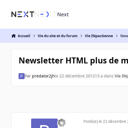
Aller au contenu
Next
Accueil
Vie du site et du forum
Vie INpactienne
New
Newsletter HTML plus de m
Par
predator2jh
le 22 décembre 2012
13 a
dans
Vie IN
Posté(e)
le 22 décembre