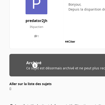
Bonjour,
Depuis la disparition d
predator2jh
INpactien
1
messages
Citer
Archivé
Ce sujet est désormais archivé et ne peut plus re
Aller sur la liste des sujets