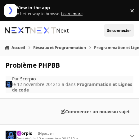
Aller au contenu
View in the app
×
Di
A better way to browse.
Learn more
.
Next
Se connecter
Accueil
Réseaux et Programmation
Programmation et Lign
Problème PHPBB
Par
Scorpio
le 12 novembre 2012
13 a
dans
Programmation et Lignes
de code
Commencer un nouveau sujet
Scorpio
INpactien
Posté(e)
le 12 novembre 2012
13 a