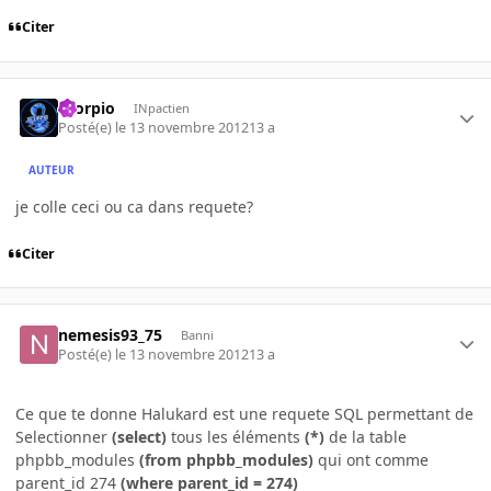
Citer
Scorpio
INpactien
Posté(e)
le 13 novembre 2012
13 a
AUTEUR
je colle ceci ou ca dans requete?
Citer
nemesis93_75
Banni
Posté(e)
le 13 novembre 2012
13 a
Ce que te donne Halukard est une requete SQL permettant de
Selectionner
(select)
tous les éléments
(*)
de la table
phpbb_modules
(from phpbb_modules)
qui ont comme
parent_id 274
(where parent_id = 274)