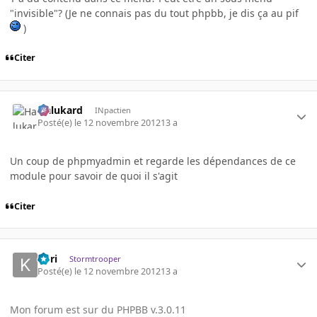
"invisible"? (Je ne connais pas du tout phpbb, je dis ça au pif
)
Citer
Halukard
INpactien
Posté(e)
le 12 novembre 2012
13 a
Un coup de phpmyadmin et regarde les dépendances de ce
module pour savoir de quoi il s'agit
Citer
Kori
Stormtrooper
Posté(e)
le 12 novembre 2012
13 a
Mon forum est sur du PHPBB v.3.0.11