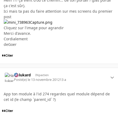
Hein ??? ça vient d'où ce chemin... de ton portail ? (pas portal
ça c'est sûr).
Ici mais ta pas du faire attention sur mes screens du premier
post
Cliquez sur l'image pour agrandir
Merci d'avance.
Cordialement
deGoer
Citer
Halukard
INpactien
Posté(e)
le 13 novembre 2012
13 a
App ton module à l'id 274 regardes quel module dépend de
cet id (le champ `parent_id` ?)
Citer