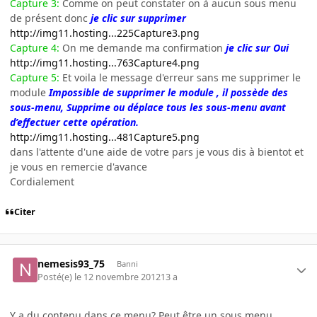
Capture 3:
Comme on peut constater on à aucun sous menu
de présent donc
je clic sur supprimer
http://img11.hosting...225Capture3.png
Capture 4:
On me demande ma confirmation
je clic sur Oui
http://img11.hosting...763Capture4.png
Capture 5:
Et voila le message d'erreur sans me supprimer le
module
Impossible de supprimer le module , il possède des
sous-menu, Supprime ou déplace tous les sous-menu avant
d’effectuer cette opération.
http://img11.hosting...481Capture5.png
dans l'attente d'une aide de votre pars je vous dis à bientot et
je vous en remercie d'avance
Cordialement
Citer
nemesis93_75
Banni
Posté(e)
le 12 novembre 2012
13 a
Y a du contenu dans ce menu? Peut être un sous menu