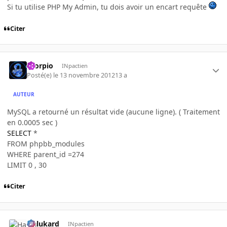
Si tu utilise PHP My Admin, tu dois avoir un encart requête
Citer
Scorpio
INpactien
Posté(e)
le 13 novembre 2012
13 a
AUTEUR
MySQL a retourné un résultat vide (aucune ligne). ( Traitement
en 0.0005 sec )
SELECT
*
FROM phpbb_modules
WHERE parent_id =274
LIMIT 0 , 30
Citer
Halukard
INpactien