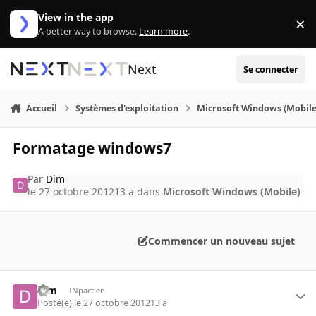
Aller au contenu
View in the app
×
Di
A better way to browse.
Learn more
.
Next
Se connecter
Accueil
Systèmes d'exploitation
Microsoft Windows (Mobile
Formatage windows7
Par
Dim
le 27 octobre 2012
13 a
dans
Microsoft Windows (Mobile)
Commencer un nouveau sujet
Dim
INpactien
Posté(e)
le 27 octobre 2012
13 a