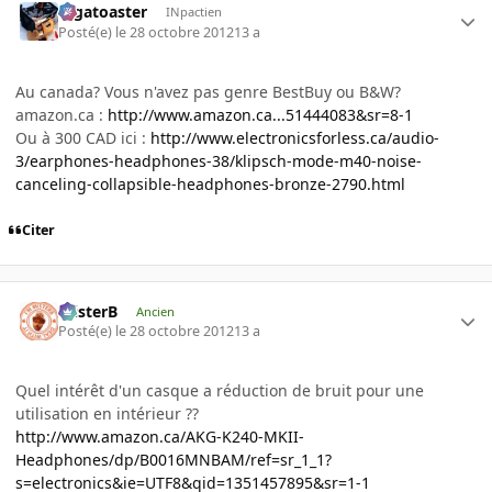
Gigatoaster
INpactien
Posté(e)
le 28 octobre 2012
13 a
Au canada? Vous n'avez pas genre BestBuy ou B&W?
amazon.ca :
http://www.amazon.ca...51444083&sr=8-1
Ou à 300 CAD ici :
http://www.electronicsforless.ca/audio-
3/earphones-headphones-38/klipsch-mode-m40-noise-
canceling-collapsible-headphones-bronze-2790.html
Citer
misterB
Ancien
Posté(e)
le 28 octobre 2012
13 a
Quel intérêt d'un casque a réduction de bruit pour une
utilisation en intérieur ??
http://www.amazon.ca/AKG-K240-MKII-
Headphones/dp/B0016MNBAM/ref=sr_1_1?
s=electronics&ie=UTF8&qid=1351457895&sr=1-1