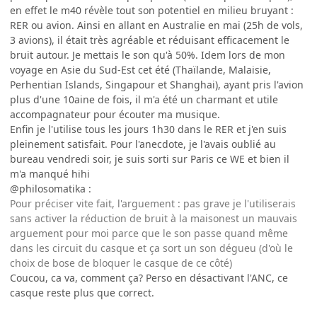
en effet le m40 révèle tout son potentiel en milieu bruyant :
RER ou avion. Ainsi en allant en Australie en mai (25h de vols,
3 avions), il était très agréable et réduisant efficacement le
bruit autour. Je mettais le son qu'à 50%. Idem lors de mon
voyage en Asie du Sud-Est cet été (Thaïlande, Malaisie,
Perhentian Islands, Singapour et Shanghai), ayant pris l'avion
plus d'une 10aine de fois, il m'a été un charmant et utile
accompagnateur pour écouter ma musique.
Enfin je l'utilise tous les jours 1h30 dans le RER et j'en suis
pleinement satisfait. Pour l'anecdote, je l'avais oublié au
bureau vendredi soir, je suis sorti sur Paris ce WE et bien il
m'a manqué hihi
@philosomatika :
Pour préciser vite fait, l'arguement : pas grave je l'utiliserais
sans activer la réduction de bruit à la maisonest un mauvais
arguement pour moi parce que le son passe quand même
dans les circuit du casque et ça sort un son dégueu (d'où le
choix de bose de bloquer le casque de ce côté)
Coucou, ca va, comment ça? Perso en désactivant l'ANC, ce
casque reste plus que correct.