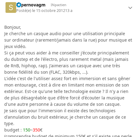
supernovagm
INpactien
Posté(e)
le 15 octobre 2012
13 a
Bonjour,
Je cherche un casque audio pour une utilisation principale
sur ordinateur (rarement/jamais dans la rue) pour musique et
jeux vidéo.
Si ça peut vous aider à me conseiller j'écoute principalement
du dubstep et de l'électro, plus rarement metal (mais jamais
de RnB, hiphop, rap). J'aimerais un casque avec une très
bonne fidélité du son (FLAC, 320kbps, ...).
L'idée c'est de l'utiliser assez fort en immersion et sans gêner
mon entourage, c'est à dire en limitant mon emission de son
extérieur. Est-ce qu'une telle technologie existe ? Il n'y a rien
de plus désagréable que d'être forcé d'écouter la musique
d'une autre personne à cause du volume de son casque.
Je sais que pour l'immersion il existe des technologies
d'annulation du bruit extérieur, je cherche un casque de ce
type.
budget :
150
~
350
€
(comprendre budget de minimum 150€ et s'il existe une perle