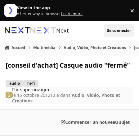
Aller au contenu
View in the app
×
Di
A better way to browse.
Learn more
.
Next
Se connecter
Accueil
Multimédia
Audio, Vidéo, Photo et Créations
[c
[conseil d'achat] Casque audio "fermé"
audio
hi-fi
Par
supernovagm
le 15 octobre 2012
13 a
dans
Audio, Vidéo, Photo et
Créations
Commencer un nouveau sujet