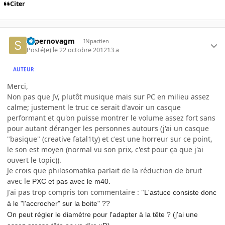
Citer
supernovagm
INpactien
Posté(e)
le 22 octobre 2012
13 a
AUTEUR
Merci,
Non pas que JV, plutôt musique mais sur PC en milieu assez
calme; justement le truc ce serait d'avoir un casque
performant et qu'on puisse montrer le volume assez fort sans
pour autant déranger les personnes autours (j'ai un casque
"basique" (creative fatal1ty) et c'est une horreur sur ce point,
le son est moyen (normal vu son prix, c'est pour ça que j'ai
ouvert le topic)).
Je crois que philosomatika parlait de la réduction de bruit
avec le
PXC et pas avec le m40.
J'ai pas trop compris ton commentaire : "
L'astuce consiste donc
à le "l'accrocher" sur la boite" ??
On peut régler le diamètre pour l'adapter à la tête ? (j'ai une