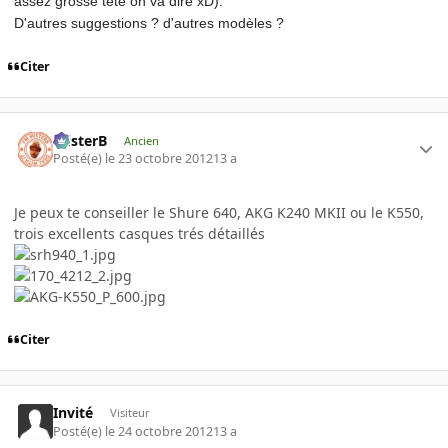
assez grosse tête on va dire xD).
D'autres suggestions ? d'autres modèles ?
Citer
misterB
Ancien
Posté(e)
le 23 octobre 2012
13 a
Je peux te conseiller le Shure 640, AKG K240 MKII ou le K550,
trois excellents casques trés détaillés
Citer
Invité
Visiteur
Posté(e)
le 24 octobre 2012
13 a