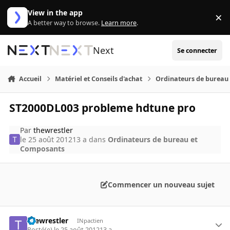
Aller au contenu
View in the app
×
Di
A better way to browse.
Learn more
.
Next
Se connecter
Accueil
Matériel et Conseils d'achat
Ordinateurs de bureau
ST2000DL003 probleme hdtune pro
Par
thewrestler
le 25 août 2012
13 a
dans
Ordinateurs de bureau et
Composants
Commencer un nouveau sujet
thewrestler
INpactien
Posté(e)
le 25 août 2012
13 a