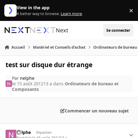
Aller au contenu
View in the app
×
Di
A better way to browse.
Learn more
.
Next
Se connecter
Accueil
Matériel et Conseils d'achat
Ordinateurs de bureau
test sur disque dur étrange
Par
nelphe
le 15 août 2012
13 a
dans
Ordinateurs de bureau et
Composants
Commencer un nouveau sujet
nelphe
INpactien
Posté(e)
le 15 août 2012
13 a