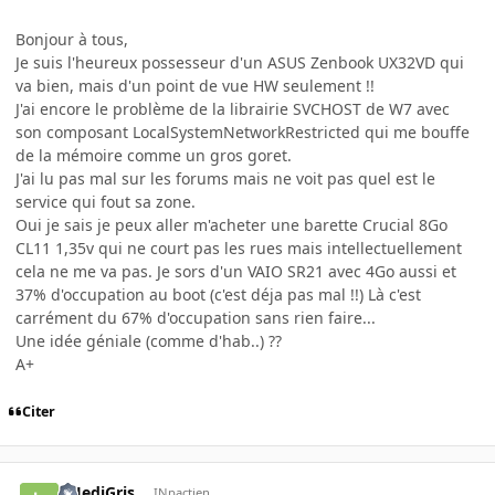
Bonjour à tous,
Je suis l'heureux possesseur d'un ASUS Zenbook UX32VD qui
va bien, mais d'un point de vue HW seulement !!
J'ai encore le problème de la librairie SVCHOST de W7 avec
son composant LocalSystemNetworkRestricted qui me bouffe
de la mémoire comme un gros goret.
J'ai lu pas mal sur les forums mais ne voit pas quel est le
service qui fout sa zone.
Oui je sais je peux aller m'acheter une barette Crucial 8Go
CL11 1,35v qui ne court pas les rues mais intellectuellement
cela ne me va pas. Je sors d'un VAIO SR21 avec 4Go aussi et
37% d'occupation au boot (c'est déja pas mal !!) Là c'est
carrément du 67% d'occupation sans rien faire...
Une idée géniale (comme d'hab..) ??
A+
Citer
LeJediGris
INpactien