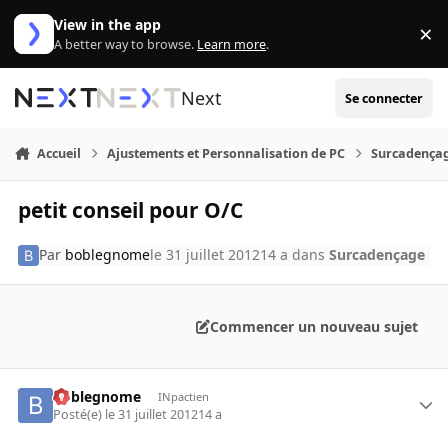
Aller au contenu
View in the app
×
Di
A better way to browse.
Learn more
.
Next
Se connecter
Accueil
Ajustements et Personnalisation de PC
Surcadença
petit conseil pour O/C
Par
boblegnome
le 31 juillet 2012
14 a
dans
Surcadençage
Commencer un nouveau sujet
boblegnome
INpactien
Posté(e)
le 31 juillet 2012
14 a