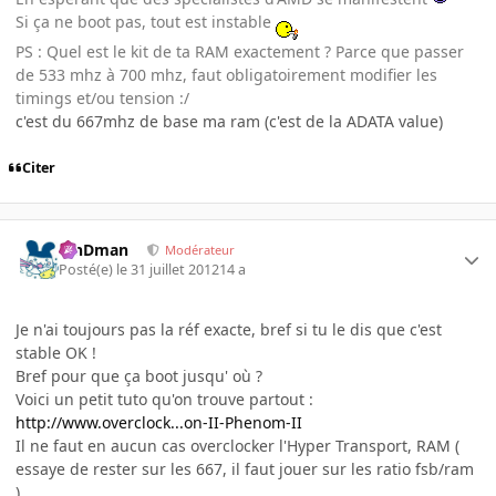
Si ça ne boot pas, tout est instable
PS : Quel est le kit de ta RAM exactement ? Parce que passer
de 533 mhz à 700 mhz, faut obligatoirement modifier les
timings et/ou tension :/
c'est du 667mhz de base ma ram (c'est de la ADATA value)
Citer
RinDman
Modérateur
Posté(e)
le 31 juillet 2012
14 a
Je n'ai toujours pas la réf exacte, bref si tu le dis que c'est
stable OK !
Bref pour que ça boot jusqu' où ?
Voici un petit tuto qu'on trouve partout :
http://www.overclock...on-II-Phenom-II
Il ne faut en aucun cas overclocker l'Hyper Transport, RAM (
essaye de rester sur les 667, il faut jouer sur les ratio fsb/ram
)