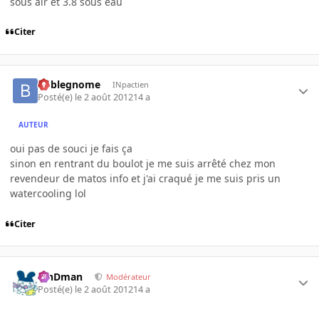
sous air et 3.8 sous eau
Citer
boblegnome
INpactien
Posté(e)
le 2 août 2012
14 a
AUTEUR
oui pas de souci je fais ça
sinon en rentrant du boulot je me suis arrêté chez mon
revendeur de matos info et j'ai craqué je me suis pris un
watercooling lol
Citer
RinDman
Modérateur
Posté(e)
le 2 août 2012
14 a