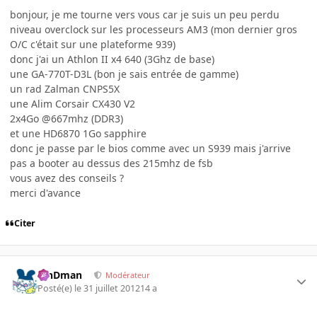
bonjour, je me tourne vers vous car je suis un peu perdu
niveau overclock sur les processeurs AM3 (mon dernier gros
O/C c'était sur une plateforme 939)
donc j'ai un Athlon II x4 640 (3Ghz de base)
une GA-770T-D3L (bon je sais entrée de gamme)
un rad Zalman CNPS5X
une Alim Corsair CX430 V2
2x4Go @667mhz (DDR3)
et une HD6870 1Go sapphire
donc je passe par le bios comme avec un S939 mais j'arrive
pas a booter au dessus des 215mhz de fsb
vous avez des conseils ?
merci d'avance
Citer
RinDman
Modérateur
Posté(e)
le 31 juillet 2012
14 a