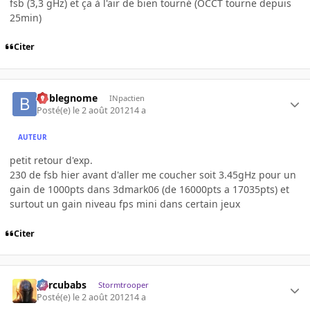
fsb (3,3 gHz) et ça à l'air de bien tourné (OCCT tourne depuis
25min)
Citer
boblegnome
INpactien
Posté(e)
le 2 août 2012
14 a
AUTEUR
petit retour d'exp.
230 de fsb hier avant d'aller me coucher soit 3.45gHz pour un
gain de 1000pts dans 3dmark06 (de 16000pts a 17035pts) et
surtout un gain niveau fps mini dans certain jeux
Citer
percubabs
Stormtrooper
Posté(e)
le 2 août 2012
14 a