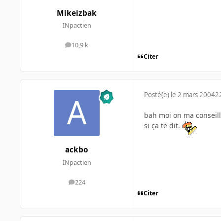
Mikeizbak
INpactien
10,9 k
messages
Citer
Posté(e)
le 2 mars 2004
2
bah moi on ma conseill
si ça te dit.
ackbo
INpactien
224
messages
Citer