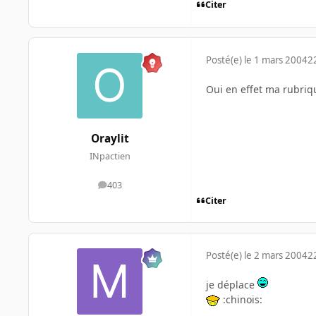
Citer
Posté(e)
le 1 mars 2004
2
Oui en effet ma rubriqu
Oraylit
INpactien
403
messages
Citer
Posté(e)
le 2 mars 2004
2
je déplace
:chinois: