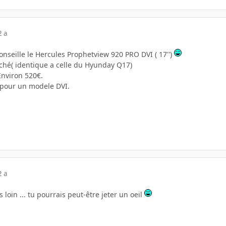
2 a
nseille le Hercules Prophetview 920 PRO DVI ( 17'')
ché( identique a celle du Hyunday Q17)
nviron 520€.
 pour un modele DVI.
2 a
s loin ... tu pourrais peut-être jeter un oeil