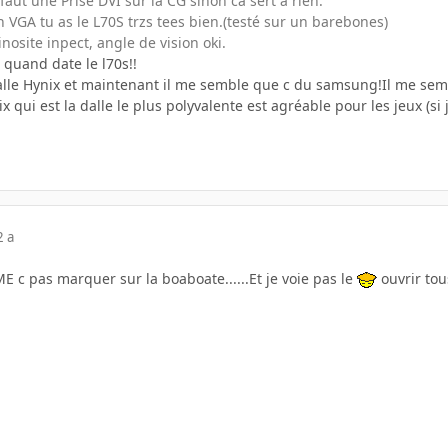
faut une Prise DVI sur la CG sinon ca sert à rien.
 VGA tu as le L70S trzs tees bien.(testé sur un barebones)
nosite inpect, angle de vision oki.
quand date le l70s!!
 dalle Hynix et maintenant il me semble que c du samsung!Il me sem
x qui est la dalle le plus polyvalente est agréable pour les jeux (s
2 a
ME c pas marquer sur la boaboate......Et je voie pas le
ouvrir tou