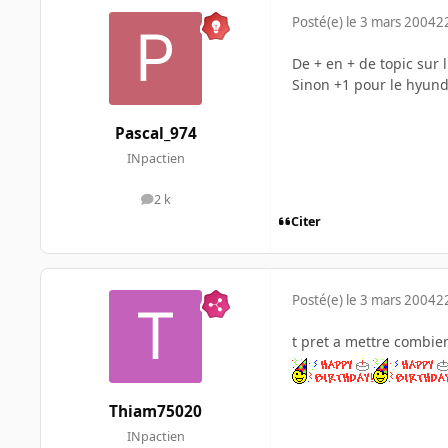
Posté(e)
le 3 mars 2004
2
De + en + de topic sur l
Sinon +1 pour le hyun
Pascal_974
INpactien
2 k
messages
Citer
Posté(e)
le 3 mars 2004
2
t pret a mettre combien
Thiam75020
INpactien