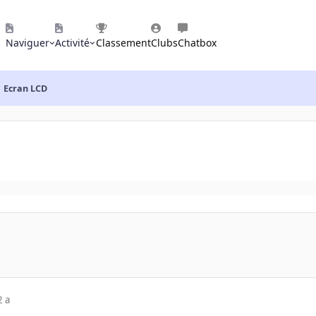
Naviguer
Activité
Classement
Clubs
Chatbox
Ecran LCD
2 a