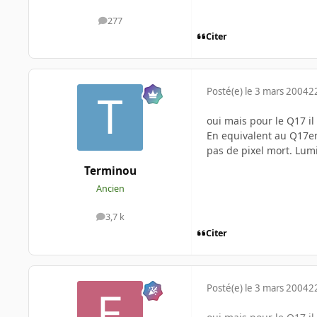
277
messages
Citer
Posté(e)
le 3 mars 2004
2
oui mais pour le Q17 il 
En equivalent au Q17en
pas de pixel mort. Lumi
Terminou
Ancien
3,7 k
messages
Citer
Posté(e)
le 3 mars 2004
2