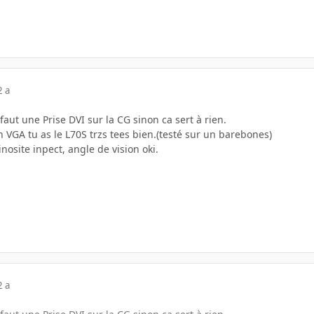
2 a
faut une Prise DVI sur la CG sinon ca sert à rien.
 VGA tu as le L70S trzs tees bien.(testé sur un barebones)
nosite inpect, angle de vision oki.
2 a