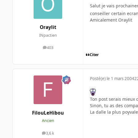
Salut je vais prochain
conseiller certain ecra
Amicalement Oraylit
Oraylit
INpactien
403
messages
Citer
Posté(e)
le 1 mars 2004
2
Ton post serais mieux d
Sinon, tu as des compa
La dalle la plus poyval
FilouLeHibou
Ancien
3,6 k
messages