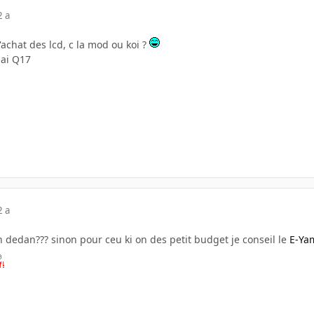
2 a
'achat des lcd, c la mod ou koi ?
dai Q17
2 a
 dedan??? sinon pour ceu ki on des petit budget je conseil le
E-Ya