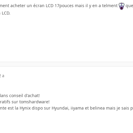
ement acheter un écran LCD 17pouces mais il y en a telment
que 
n LCD.
2 a
ans conseil d'achat!
ratifs sur tomshardware!
ente est la Hynix dispo sur Hyundai, iiyama et belinea mais je sai