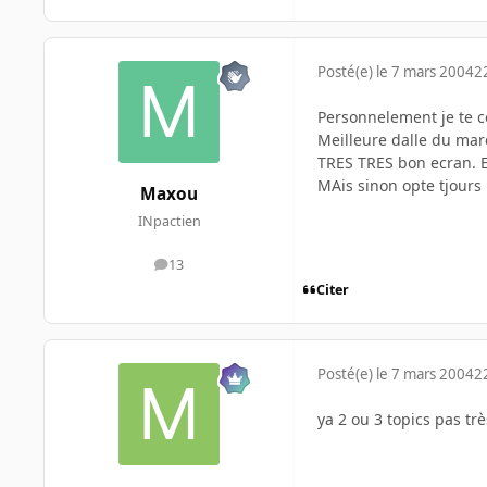
Posté(e)
le 7 mars 2004
2
Personnelement je te co
Meilleure dalle du mar
TRES TRES bon ecran. E
MAis sinon opte tjours
Maxou
INpactien
13
messages
Citer
Posté(e)
le 7 mars 2004
2
ya 2 ou 3 topics pas trè