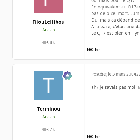
oui mais pour le Q17 il 
En equivalent au Q17en
pas de pixel mort. Lumi
Oui mais ca dépend de 
FilouLeHibou
A la base, c'était une
Ancien
Le Q17 est bien en Hyni
3,6 k
messages
Citer
Posté(e)
le 3 mars 2004
2
ah? je savais pas moi. 
Terminou
Ancien
3,7 k
messages
Citer