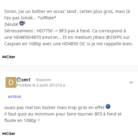
Sinon, j'ai un boîtier en occaz' land', certes plus gros, mais là
t'es pas limité... *sifflote*
Désolé
Sérieusement : HD7750 -> BF3 pas à fond. Ca correspond à
une HD4850/4870 environ... Et en medium j'étais @25FPS sur
Caspian en 1080p avec une HD4850 OC si je me rappelle bien.
Citer
drom1
INpactien
Posté(e)
le 2 août 2012
14 a
AUTEUR
ouais pas mal ton boitier mais trop gros en effet
il faut quoi au minimum pour faire tourner BF3 à fond et
fluide en 1080p ?
Citer