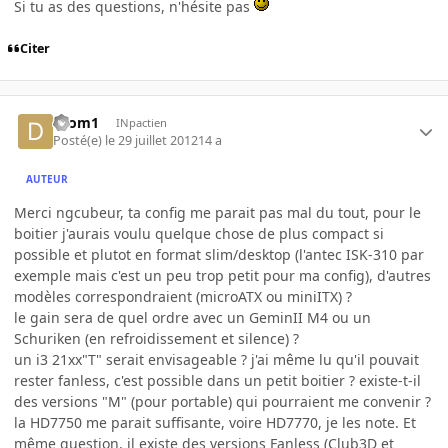
Si tu as des questions, n'hésite pas
Citer
drom1
INpactien
Posté(e)
le 29 juillet 2012
14 a
AUTEUR
Merci ngcubeur, ta config me parait pas mal du tout, pour le
boitier j'aurais voulu quelque chose de plus compact si
possible et plutot en format slim/desktop (l'antec ISK-310 par
exemple mais c'est un peu trop petit pour ma config), d'autres
modèles correspondraient (microATX ou miniITX) ?
le gain sera de quel ordre avec un GeminII M4 ou un
Schuriken (en refroidissement et silence) ?
un i3 21xx"T" serait envisageable ? j'ai même lu qu'il pouvait
rester fanless, c'est possible dans un petit boitier ? existe-t-il
des versions "M" (pour portable) qui pourraient me convenir ?
la HD7750 me parait suffisante, voire HD7770, je les note. Et
même question, il existe des versions Fanless (Club3D et