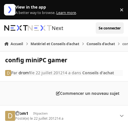
Aller au contenu
View in the app
×
Di
A better way to browse.
Learn more
.
Next
Se connecter
Accueil
Matériel et Conseils d'achat
Conseils d'achat
co
config miniPC gamer
Par
drom1
le 22 juillet 2012
14 a
dans
Conseils d'achat
Commencer un nouveau sujet
drom1
INpactien
Posté(e)
le 22 juillet 2012
14 a