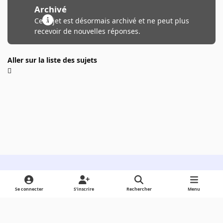
Archivé
Ce sujet est désormais archivé et ne peut plus
recevoir de nouvelles réponses.
Aller sur la liste des sujets
Light Mode
Dark Mode
System Preference
Se connecter
S’inscrire
Rechercher
Menu
Langue
Cookies
Powered by
Invision Community