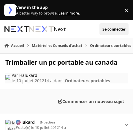
Aller au contenu
View in the app
×
Di
A better way to browse.
Learn more
.
Next
Se connecter
Accueil
Matériel et Conseils d'achat
Ordinateurs portables
Trimballer un pc portable au canada
Par
Halukard
le 10 juillet 2012
14 a
dans
Ordinateurs portables
Commencer un nouveau sujet
Halukard
INpactien
Posté(e)
le 10 juillet 2012
14 a