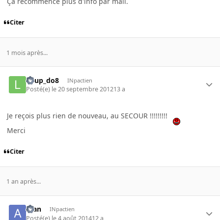
Ça recommence plus d'info par mail.
Citer
1 mois après...
Loup_do8
INpactien
Posté(e)
le 20 septembre 2012
13 a
Je reçois plus rien de nouveau, au SECOUR !!!!!!!!!
Merci
Citer
1 an après...
Alan
INpactien
Posté(e)
le 4 août 2014
12 a