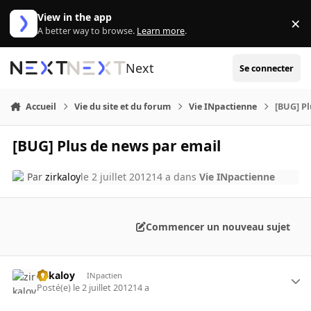
Aller au contenu
View in the app
×
Di
A better way to browse.
Learn more
.
Next
Se connecter
Accueil
Vie du site et du forum
Vie INpactienne
[BUG] Pl
[BUG] Plus de news par email
Par
zirkaloy
le 2 juillet 2012
14 a
dans
Vie INpactienne
Commencer un nouveau sujet
zirkaloy
INpactien
Posté(e)
le 2 juillet 2012
14 a