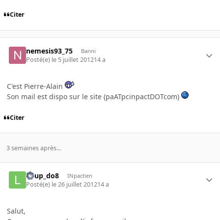
Citer
nemesis93_75
Banni
Posté(e)
le 5 juillet 2012
14 a
C'est Pierre-Alain
Son mail est dispo sur le site (paATpcinpactDOTcom)
Citer
3 semaines après...
Loup_do8
INpactien
Posté(e)
le 26 juillet 2012
14 a
Salut,