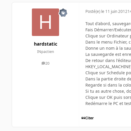
Posté(e)
le 11 juin 2012
1
Tout d'abord, sauvegard
Fais Démarrer/Exécuter,
Clique sur Ordinateur p
Dans le menu Fichier, c
hardstatic
Donne un nom à la sauv
INpactien
La sauvegarde est enre
De retour dans l'éditeur
20
messages
HKEY_LOCAL_MACHINE\S
Clique sur Schedule po
Dans la partie droite d
Regarde si dans la col
Si tu as autre chose, d
Clique sur OK puis sors
Redémarre le PC et tes
Citer