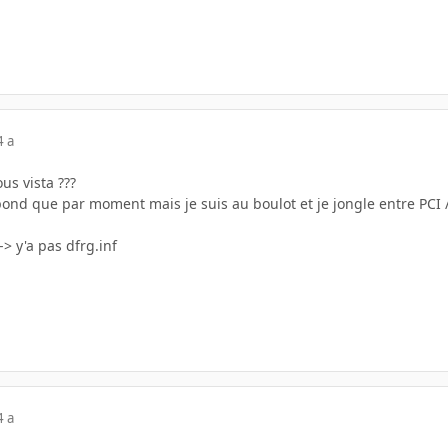
4 a
us vista ???
pond que par moment mais je suis au boulot et je jongle entre PCI / l
-> y'a pas dfrg.inf
4 a