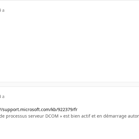
4 a
4 a
://support.microsoft.com/kb/922379/fr
r de processus serveur DCOM » est bien actif et en démarrage aut