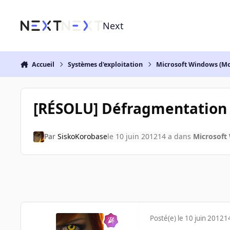
Aller au contenu
Next
Accueil
Systèmes d'exploitation
Microsoft Windows (Mo
[RÉSOLU] Défragmentation 
Par
SiskoKorobase
le 10 juin 2012
14 a
dans
Microsoft
Posté(e)
le 10 juin 2012
1