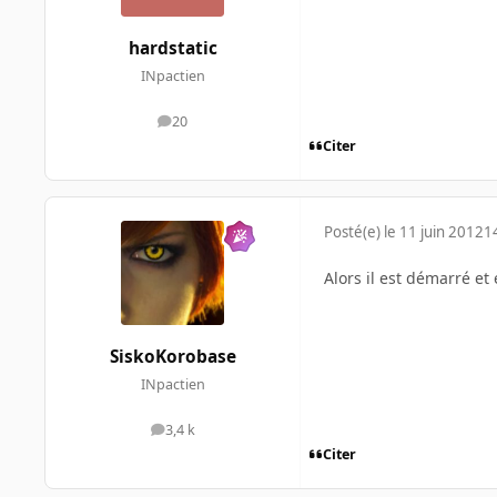
hardstatic
INpactien
20
messages
Citer
Posté(e)
le 11 juin 2012
1
Alors il est démarré et 
SiskoKorobase
INpactien
3,4 k
messages
Citer