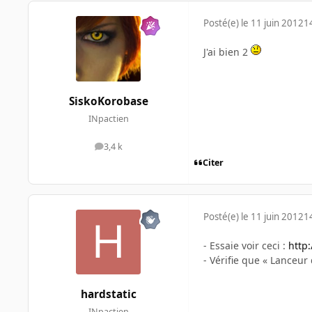
Posté(e)
le 11 juin 2012
1
J'ai bien 2
SiskoKorobase
INpactien
3,4 k
messages
Citer
Posté(e)
le 11 juin 2012
1
- Essaie voir ceci :
http
- Vérifie que « Lanceu
hardstatic
INpactien