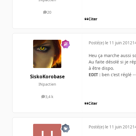
20
messages
Citer
Posté(e)
le 11 juin 2012
1
Heu ça marche aussi so
Au faite désolé si je ré
à être dispo.
EDIT :
ben c'est réglé --
SiskoKorobase
INpactien
3,4 k
messages
Citer
Posté(e)
le 11 juin 2012
1