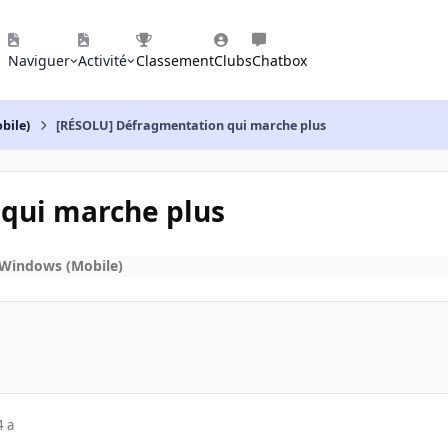
Naviguer
Activité
Classement
Clubs
Chatbox
bile)
[RÉSOLU] Défragmentation qui marche plus
qui marche plus
 Windows (Mobile)
4 a