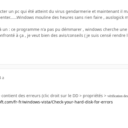
ecter un pc qui été atteint du virus gendarmerie et maintenant il 
nter......Windows mouline des heures sans rien faire , auslogick 
it à un : ce programme n'a pas pu démmarer , windows cherche une 
onfronté à ça , je veut bien des avis/conseils ( je suis censé rendr
4 a
D contient des erreurs (clic droit sur le DD > propriétés >
vérification des
ft.com/fr-fr/windows-vista/Check-your-hard-disk-for-errors