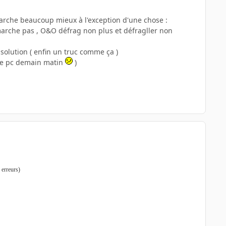
marche beaucoup mieux à l'exception d'une chose :
marche pas , O&O défrag non plus et défragller non
solution ( enfin un truc comme ça )
e le pc demain matin
)
 erreurs)