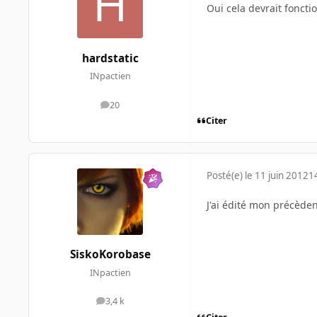
Oui cela devrait foncti
hardstatic
INpactien
20
messages
Citer
Posté(e)
le 11 juin 2012
1
J'ai édité mon précèdent
SiskoKorobase
INpactien
3,4 k
messages