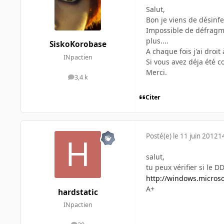
Salut,
Bon je viens de désinf
Impossible de défragme
plus....
SiskoKorobase
A chaque fois j'ai dro
INpactien
Si vous avez déja été c
Merci.
3,4 k
messages
Citer
Posté(e)
le 11 juin 2012
1
salut,
tu peux vérifier si le D
http://windows.microso
A+
hardstatic
INpactien