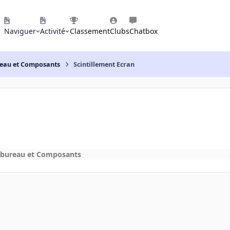
Naviguer
Activité
Classement
Clubs
Chatbox
reau et Composants
Scintillement Ecran
 bureau et Composants