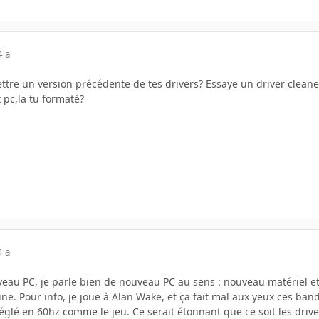
4 a
ttre un version précédente de tes drivers? Essaye un driver cleaner
pc,la tu formaté?
4 a
eau PC, je parle bien de nouveau PC au sens : nouveau matériel et 
ne. Pour info, je joue à Alan Wake, et ça fait mal aux yeux ces ban
églé en 60hz comme le jeu. Ce serait étonnant que ce soit les driv