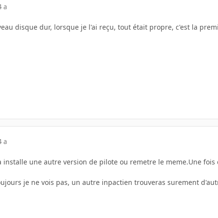
4 a
 disque dur, lorsque je l'ai reçu, tout était propre, c'est la premiè
4 a
 installe une autre version de pilote ou remetre le meme.Une fois dé
oujours je ne vois pas, un autre inpactien trouveras surement d'au