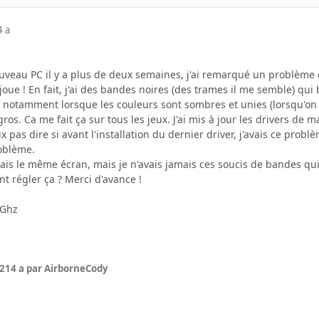
4 a
uveau PC il y a plus de deux semaines, j'ai remarqué un problème d
 joue ! En fait, j'ai des bandes noires (des trames il me semble) q
e notamment lorsque les couleurs sont sombres et unies (lorsqu'on 
gros. Ca me fait ça sur tous les jeux. J'ai mis à jour les drivers de
 pas dire si avant l'installation du dernier driver, j'avais ce probl
roblème.
ais le même écran, mais je n'avais jamais ces soucis de bandes qui 
t régler ça ? Merci d'avance !
 Ghz
12
14 a
par AirborneCody