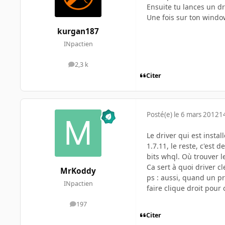
Ensuite tu lances un d
Une fois sur ton windo
kurgan187
INpactien
2,3 k
messages
Citer
Posté(e)
le 6 mars 2012
1
Le driver qui est instal
1.7.11, le reste, c'est 
bits whql. Où trouver l
Ca sert à quoi driver cl
MrKoddy
ps : aussi, quand un pr
INpactien
faire clique droit pour
197
messages
Citer