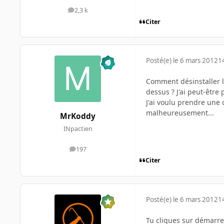
2,3 k
messages
Citer
Posté(e)
le 6 mars 2012
1
Comment désinstaller le
dessus ? J'ai peut-être
J'ai voulu prendre une 
malheureusement...
MrKoddy
INpactien
197
messages
Citer
Posté(e)
le 6 mars 2012
1
Tu cliques sur démarre