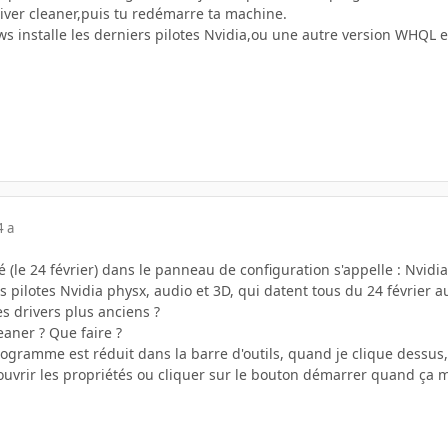
river cleaner,puis tu redémarre ta machine.
ws installe les derniers pilotes Nvidia,ou une autre version WHQL
4 a
lé (le 24 février) dans le panneau de configuration s'appelle : Nvidi
des pilotes Nvidia physx, audio et 3D, qui datent tous du 24 février au
es drivers plus anciens ?
eaner ? Que faire ?
ogramme est réduit dans la barre d'outils, quand je clique dessus, 
 ouvrir les propriétés ou cliquer sur le bouton démarrer quand ça me 