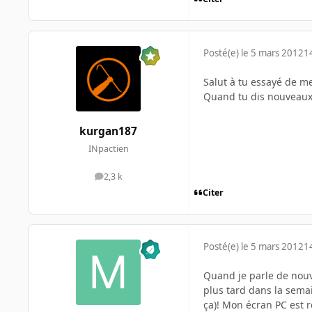
Posté(e)
le 5 mars 2012
1
Salut à tu essayé de me
Quand tu dis nouveaux 
kurgan187
INpactien
2,3 k
messages
Citer
Posté(e)
le 5 mars 2012
1
Quand je parle de nouv
plus tard dans la semai
ça)! Mon écran PC est r