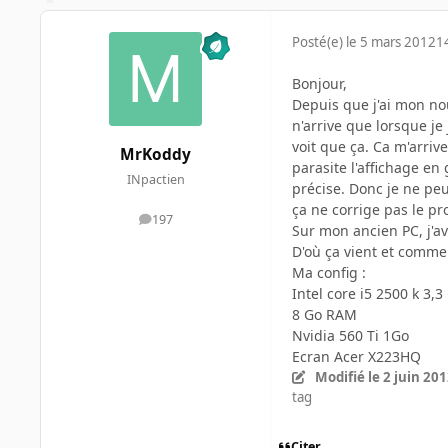
Posté(e)
le 5 mars 2012
1
Bonjour,
Depuis que j'ai mon no
n'arrive que lorsque je
voit que ça. Ca m'arriv
MrKoddy
parasite l'affichage en 
INpactien
précise. Donc je ne peux
ça ne corrige pas le p
197
messages
Sur mon ancien PC, j'av
D'où ça vient et commen
Ma config :
Intel core i5 2500 k 3,3
8 Go RAM
Nvidia 560 Ti 1Go
Ecran Acer X223HQ
Modifié
le 2 juin 20
tag
Citer