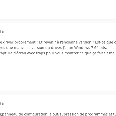
4 a
 driver proprement ? Et revenir à l'ancienne version ? Est-ce que c'e
 pris une mauvaise version du driver. J'ai un Windows 7 64 bits.
capture d'écran avec fraps pour vous montrer ce que ça faisait mai
4 a
r,panneau de configuration, ajout/supression de programmes et tu 