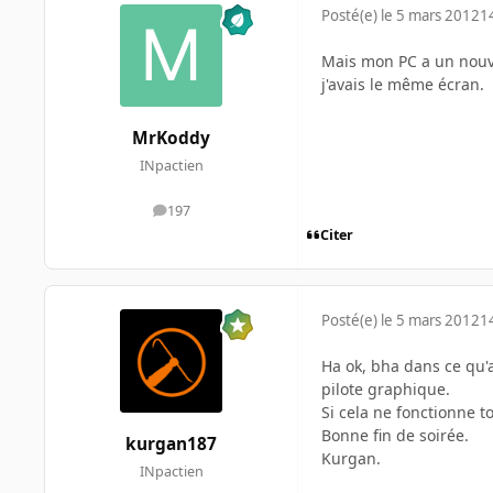
Posté(e)
le 5 mars 2012
1
Mais mon PC a un nouveau
j'avais le même écran.
MrKoddy
INpactien
197
messages
Citer
Posté(e)
le 5 mars 2012
1
Ha ok, bha dans ce qu'a
pilote graphique.
Si cela ne fonctionne t
Bonne fin de soirée.
kurgan187
Kurgan.
INpactien