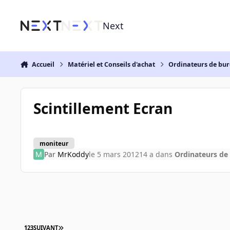
Aller au contenu
Next
Accueil
Matériel et Conseils d'achat
Ordinateurs de bu
Scintillement Ecran
moniteur
Par
MrKoddy
le 5 mars 2012
14 a
dans
Ordinateurs de
1
2
3
SUIVANT