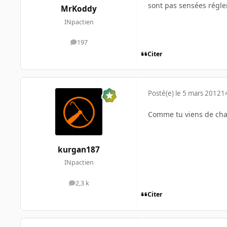
sont pas sensées régle
MrKoddy
INpactien
197
messages
Citer
Posté(e)
le 5 mars 2012
1
Comme tu viens de chang
kurgan187
INpactien
2,3 k
messages
Citer