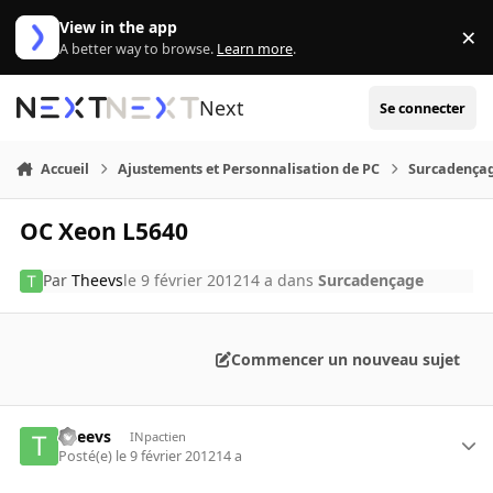
Aller au contenu
View in the app
×
Di
A better way to browse.
Learn more
.
Next
Se connecter
Accueil
Ajustements et Personnalisation de PC
Surcadença
OC Xeon L5640
Par
Theevs
le 9 février 2012
14 a
dans
Surcadençage
Commencer un nouveau sujet
Theevs
INpactien
Posté(e)
le 9 février 2012
14 a