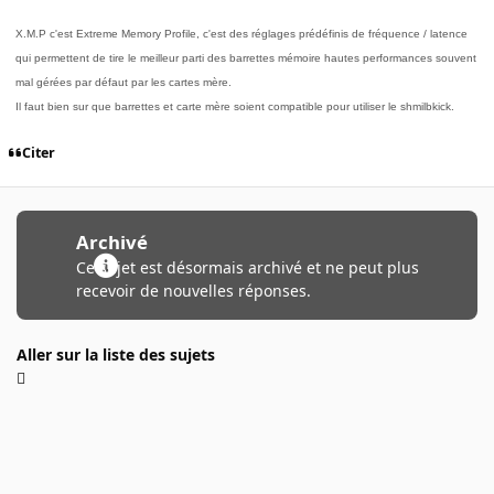
X.M.P c'est Extreme Memory Profile, c'est des réglages prédéfinis de fréquence / latence
qui permettent de tire le meilleur parti des barrettes mémoire hautes performances souvent
mal gérées par défaut par les cartes mère.
Il faut bien sur que barrettes et carte mère soient compatible pour utiliser le shmilbkick.
Citer
Archivé
Ce sujet est désormais archivé et ne peut plus
recevoir de nouvelles réponses.
Aller sur la liste des sujets