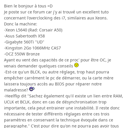
Bien le bonjour à tous =D
Je poste sur ce forum car j'y ai trouvé un excellent tuto
concernant l'overclocking des i7, similaires aux Xeons.
Donc la machine:
-Xeon L5640 (Rad: Corsair A50)
-Asus Sabertooth X58
-Gigabyte 560Ti "UD"
-Kingston 2Go 1066MHz CAS7
-OCZ 550W Bronze
Ayant eu vent des capacités de ce proc' pour être OC, je
venais demander quelques conseils
-Est-ce qu'un BLCK, ou autre réglage, trop haut pourra
empêcher carrément le pc de démarrer, ou la carte mère
laissera toujours accès au BIOS pour réparer notre
maladresse?
-Heelflip dit "Sachez également qu'il existe un lien entre RAM,
UCLK et BCLK, donc en cas de désynchronisation trop
importante, cela peut entrainer une instabilité. Il reste donc
nécessaire de tester différents réglages entre ces trois
paramètres en conservant la technique évoquée dans ce
paragraphe." C'est pour dire qu'on ne pourra pas avoir tous